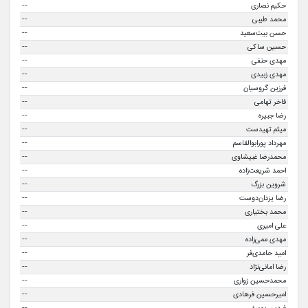
--
حکیم نصاری
--
محمد طیبی
--
حسن بیت‌سعید
--
حسین ساکی
--
مهدی حنفی
--
مهدی زبیدی
--
فرزین گروسیان
--
فاخر تهامی
--
رضا جبیره
--
میثم تهیدست
--
مهرداد پورابوالقاسم
--
محمدرضا غبیشاوی
--
احمد شریعت‌زاده
--
شروین بزرگ
--
رضا یزدان‌دوست
--
محمد بختیاری
--
علی امیری
--
مهدی ممی‌زاده
--
امید حامدی‌فر
--
رضا امانی‌نژاد
--
محمدحسین زواری
--
امیرحسین فرهادی