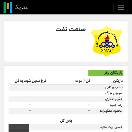
صنعت نفت
بازیکنان برتر
بازیکن
گل / شوت
نرخ تبدیل شوت به گل
طالب ریکانی
--
--
شروین بزرگ
--
--
حکیم نصاری
--
--
رضا جبیره
--
--
محمود مطلق‌زاده
--
--
پاس گل
حسن بیت‌سعید
--