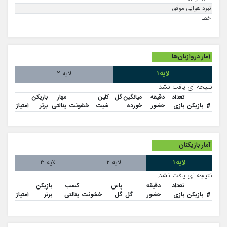
نبرد هوایی موفق
--
--
خطا
--
--
آمار دروازبان‌ها
لایه ۱
لایه ۲
نتیجه ای یافت نشد.
تعداد
دقیقه
میانگین گل
کلین
مهار
بازیکن
#
بازیکن
بازی
حضور
خورده
شیت
خشونت
پنالتی
برتر
امتیاز
آمار بازیکنان
لایه ۱
لایه ۲
لایه ۳
نتیجه ای یافت نشد.
تعداد
دقیقه
پاس
کسب
بازیکن
#
بازیکن
بازی
حضور
گل
گل
خشونت
پنالتی
برتر
امتیاز