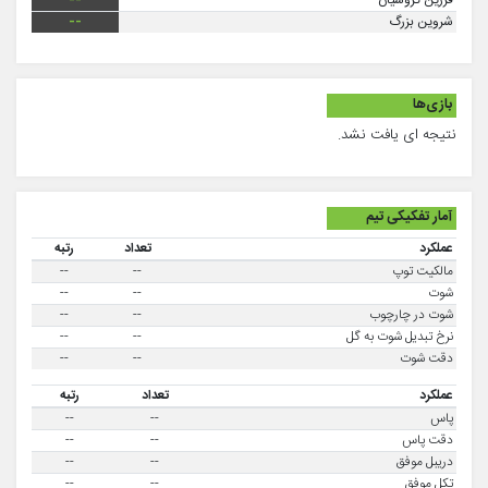
فرزین گروسیان
--
شروین بزرگ
--
بازی‌ها
نتیجه ای یافت نشد.
آمار تفکیکی تیم
عملکرد
تعداد
رتبه
مالکیت توپ
--
--
شوت
--
--
شوت در چارچوب
--
--
نرخ تبدیل شوت به گل
--
--
دقت شوت
--
--
عملکرد
تعداد
رتبه
پاس
--
--
دقت پاس
--
--
دریبل موفق
--
--
تکل موفق
--
--