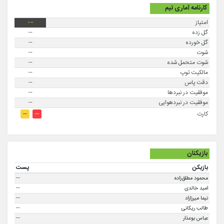
کارنامه آماری تیم
امتیاز
--
گل زده
--
گل خورده
--
شوت
--
شوت متحمل شده
--
مالکیت توپ
--
دقت پاس
--
موفقيت در نبردها
--
موفقیت در نبردهوایی
--
--
--
کارت
بازیکنان
بازیکن
پست
--
محمود مطلق‌زاده
--
امید خالدی
--
نیما میرزازاد
--
طالب ریکانی
--
عباس بوعذار