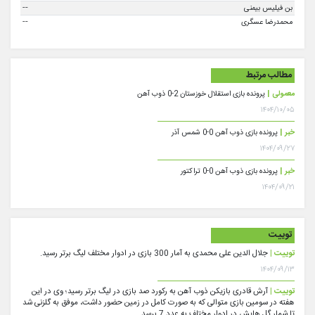
--
بن فیلیس بیمنی
--
محمدرضا عسگری
مطالب مرتبط
معمولی |
پرونده بازی استقلال خوزستان 2-0 ذوب آهن
۱۴۰۴/۱۰/۰۵
خبر |
پرونده بازی ذوب آهن 0-0 شمس آذر
۱۴۰۴/۰۹/۲۷
خبر |
پرونده بازی ذوب آهن 0-0 تراکتور
۱۴۰۴/۰۹/۲۱
توییت
توییت |
جلال الدین علی محمدی به آمار 300 بازی در ادوار مختلف لیگ برتر رسید.
۱۴۰۴/۰۹/۱۳
توییت |
آرش قادری بازیکن ذوب آهن به رکورد صد بازی در لیگ برتر رسید؛ وی در این
هفته در سومین بازی متوالی که به صورت کامل در زمین حضور داشت، موفق به گلزنی شد
تا شمار گل هایش در ادوار مختلف به عدد 7 برسد.