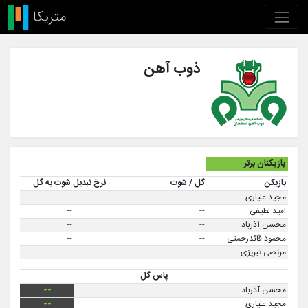
ذوب آهن
بازیکنان برتر
بازیکن
گل / شوت
نرخ تبدیل شوت به گل
مجید علیاری
--
--
امید لطیفی
--
--
محسن آذرباد
--
--
محمود قائدرحمتی
--
--
مرتضی تبریزی
--
--
پاس گل
محسن آذرباد
--
مجید علیاری
--