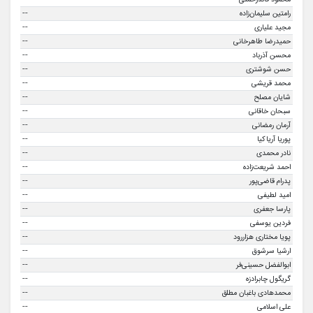
--
رامتین سلیمان‌زاده
--
مجید علیاری
--
حمیدرضا طاهرخانی
--
محسن آذرباد
--
حسن شوشتری
--
محمد قریشی
--
شایان مصلح
--
سبحان خاقانی
--
آرمان رمضانی
--
پوریا آریاکیا
--
نادر محمدی
--
احمد شریعت‌زاده
--
پدرام قاضی‌پور
--
امید لطیفی
--
پارسا جعفری
--
فردین یوسفی
--
پویا مختاری هزاررود
--
ارشیا سرشوق
--
ابوالفضل حسینی‌فر
--
گریگول چابرادزه
--
محمدهادی باغبان مطلق
--
علی اسلامی