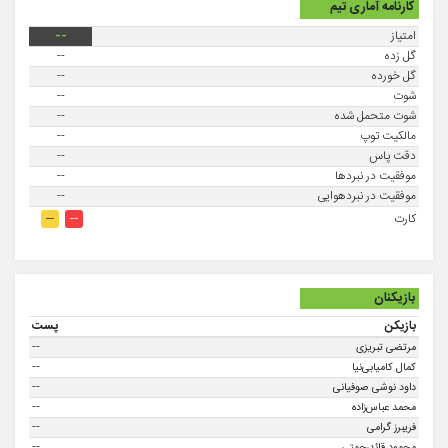
کارنامه آماری تیم
امتیاز
--
گل زده
--
گل خورده
--
شوت
--
شوت متحمل شده
--
مالکیت توپ
--
دقت پاس
--
موفقيت در نبردها
--
موفقیت در نبردهوایی
--
--
--
کارت
بازیکنان
بازیکن
پست
--
مرتضی تبریزی
--
کمال‌ کامیابی‌نیا
--
داود نوشی صوفیانی
--
محمد عباس‌زاده
--
فریبرز گرامی
--
محمود قائدرحمتی