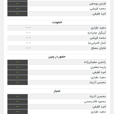
فردین یوسفی
--
محمد قریشی
--
امید لطیفی
--
خشونت
مجید علیاری
--
--
گریگول چابرادزه
--
--
محمد قریشی
--
--
کمال‌ کامیابی‌نیا
--
--
شایان مصلح
--
--
حضور در زمین
رامتین سلیمان‌زاده
--
پارسا جعفری
--
امید لطیفی
--
مجید علیاری
--
محسن آذرباد
--
امتیاز
محسن آذرباد
--
محمود قائدرحمتی
--
امید لطیفی
--
مجید علیاری
--