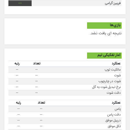
فریبرز گرامی
--
بازی‌ها
نتیجه ای یافت نشد.
آمار تفکیکی تیم
عملکرد
تعداد
رتبه
مالکیت توپ
--
--
شوت
--
--
شوت در چارچوب
--
--
نرخ تبدیل شوت به گل
--
--
دقت شوت
--
--
عملکرد
تعداد
رتبه
پاس
--
--
دقت پاس
--
--
دریبل موفق
--
--
تکل موفق
--
--