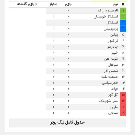
#
تیم
بازی
امتیاز
۶ بازی گذشته
۱
آلومینیوم اراک
۰
۰
۲
استقلال خوزستان
۰
۰
۳
استقلال
۰
۰
۴
پرسپولیس
۰
۰
۵
پیکان
۰
۰
۶
تراکتور
۰
۰
۷
چادرملو
۰
۰
۸
خیبر
۰
۰
۹
ذوب آهن
۰
۰
۱۰
سپاهان
۰
۰
۱۱
شمس آذر
۰
۰
۱۲
صنعت نفت
۰
۰
۱۳
فجر سپاسی
۰
۰
۱۴
فولاد
۰
۰
۱۵
گل گهر
۰
۰
۱۶
مس شهربابک
۰
۰
۱۷
ملوان
۰
۰
۱۸
نساجی
۰
۰
جدول کامل لیگ برتر