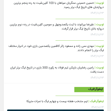
توییت |
حسین حسینی سنگربان سپاهان با 103 کلین‌شیت به رده پنجم برترین
دروازه‌بان های تاریخ لیگ برتر رسید.
۱۴۰۴/۱۱/۲۳
توییت |
علیرضا بیرانوند با ثبت یکصدوچهل و سومین کلین‌شیت در رده دوم برترین
دروازه بانان تاریخ لیگ برتر قرار گرفت.
۱۴۰۴/۱۱/۲۳
توییت |
مهدی ممی زاده و مسعود زائر کاظمین یکصدمین بازی خود در ادوار مختلف
لیگ برتر را انجام دادند.
۱۴۰۴/۱۱/۲۳
توییت |
رامین رضاییان بازیکن تیم فولاد به رکورد 300 بازی در تاریخ لیگ برتر ایران
دست یافت.
۱۴۰۴/۱۱/۲۳
اینفوگرافیک
اینفوگرافیک |
تیم منتخب هفته بیست و چهارم لیگ با نمرات متریکا
۱۴۰۲/۰۱/۱۴