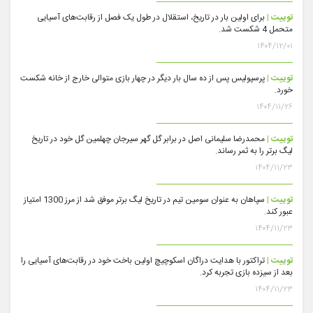
توییت |
برای اولین بار در تاریخ، استقلال در طول یک فصل از رقابت‌های آسیایی
متحمل 4 شکست شد.
۱۴۰۴/۱۲/۰۱
توییت |
پرسپولیس پس از ده سال بار دیگر در چهار بازی متوالی خارج از خانه شکست
خورد.
۱۴۰۴/۱۱/۲۶
توییت |
محمدرضا سلیمانی اصل در برابر گل گهر سیرجان چهلمین گل خود در تاریخ
لیگ برتر را به ثمر رساند.
۱۴۰۴/۱۱/۲۳
توییت |
سپاهان به عنوان سومین تیم در تاریخ لیگ برتر موفق شد از مرز 1300 امتیاز
عبور کند.
۱۴۰۴/۱۱/۲۳
توییت |
تراکتور با هدایت دراگان اسکوچیچ اولین باخت خود در رقابت‌های آسیایی را
بعد از سیزده بازی تجربه کرد.
۱۴۰۴/۱۱/۲۳