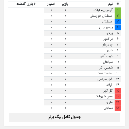
#
تیم
بازی
امتیاز
۶ بازی گذشته
۱
آلومینیوم اراک
۰
۰
۲
استقلال خوزستان
۰
۰
۳
استقلال
۰
۰
۴
پرسپولیس
۰
۰
۵
پیکان
۰
۰
۶
تراکتور
۰
۰
۷
چادرملو
۰
۰
۸
خیبر
۰
۰
۹
ذوب آهن
۰
۰
۱۰
سپاهان
۰
۰
۱۱
شمس آذر
۰
۰
۱۲
صنعت نفت
۰
۰
۱۳
فجر سپاسی
۰
۰
۱۴
فولاد
۰
۰
۱۵
گل گهر
۰
۰
۱۶
مس شهربابک
۰
۰
۱۷
ملوان
۰
۰
۱۸
نساجی
۰
۰
جدول کامل لیگ برتر