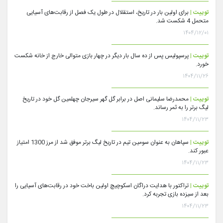
توییت |
برای اولین بار در تاریخ، استقلال در طول یک فصل از رقابت‌های آسیایی
متحمل 4 شکست شد.
۱۴۰۴/۱۲/۰۱
توییت |
پرسپولیس پس از ده سال بار دیگر در چهار بازی متوالی خارج از خانه شکست
خورد.
۱۴۰۴/۱۱/۲۶
توییت |
محمدرضا سلیمانی اصل در برابر گل گهر سیرجان چهلمین گل خود در تاریخ
لیگ برتر را به ثمر رساند.
۱۴۰۴/۱۱/۲۳
توییت |
سپاهان به عنوان سومین تیم در تاریخ لیگ برتر موفق شد از مرز 1300 امتیاز
عبور کند.
۱۴۰۴/۱۱/۲۳
توییت |
تراکتور با هدایت دراگان اسکوچیچ اولین باخت خود در رقابت‌های آسیایی را
بعد از سیزده بازی تجربه کرد.
۱۴۰۴/۱۱/۲۳