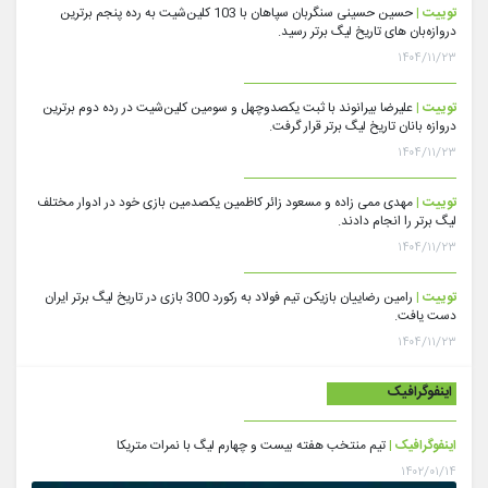
توییت |
حسین حسینی سنگربان سپاهان با 103 کلین‌شیت به رده پنجم برترین
دروازه‌بان های تاریخ لیگ برتر رسید.
۱۴۰۴/۱۱/۲۳
توییت |
علیرضا بیرانوند با ثبت یکصدوچهل و سومین کلین‌شیت در رده دوم برترین
دروازه بانان تاریخ لیگ برتر قرار گرفت.
۱۴۰۴/۱۱/۲۳
توییت |
مهدی ممی زاده و مسعود زائر کاظمین یکصدمین بازی خود در ادوار مختلف
لیگ برتر را انجام دادند.
۱۴۰۴/۱۱/۲۳
توییت |
رامین رضاییان بازیکن تیم فولاد به رکورد 300 بازی در تاریخ لیگ برتر ایران
دست یافت.
۱۴۰۴/۱۱/۲۳
اینفوگرافیک
اینفوگرافیک |
تیم منتخب هفته بیست و چهارم لیگ با نمرات متریکا
۱۴۰۲/۰۱/۱۴