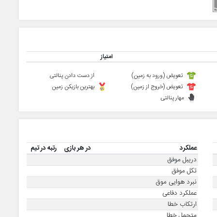
امتیاز
تعویض (ورود به زمین)
از دست دادن پنالتی
تعویض (خروج از زمین)
بهترین بازیکن زمین
مهار پنالتی
عملکرد
در هر بازی
رتبه در تیم
دریبل موفق
تکل موفق
نبرد هوایی موق
عملکرد دفاعی
ارتکاب خطا
متحمل خطا