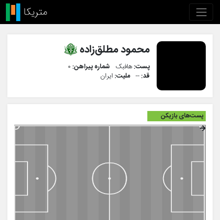
محمود مطلق‌زاده
پست:
هافبک
شماره پیراهن:
۰
قد:
--
ملیت:
ایران
پست‌های بازیکن