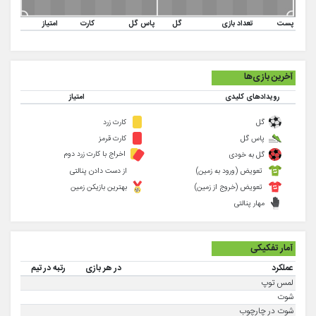
پست
تعداد بازی
گل
پاس گل
کارت
امتیاز
آخرین بازی‌ها
رویدادهای کلیدی
امتیاز
گل
کارت زرد
پاس گل
کارت قرمز
اخراج با کارت زرد دوم
گل به خودی
تعویض (ورود به زمین)
از دست دادن پنالتی
تعویض (خروج از زمین)
بهترین بازیکن زمین
مهار پنالتی
آمار تفکیکی
عملکرد
در هر بازی
رتبه در تیم
لمس توپ
شوت
شوت در چارچوب