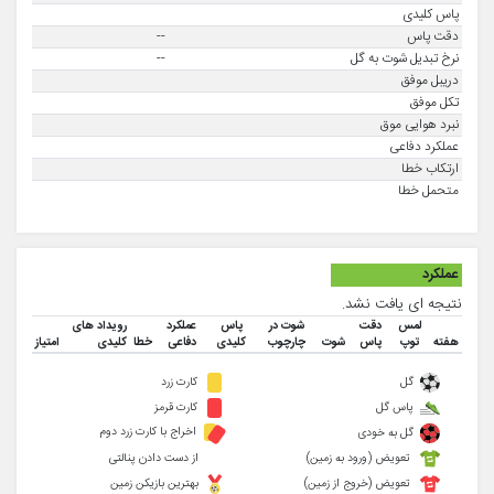
پاس کلیدی
دقت پاس
--
نرخ تبدیل شوت به گل
--
دریبل موفق
تکل موفق
نبرد هوایی موق
عملکرد دفاعی
ارتکاب خطا
متحمل خطا
عملکرد
نتیجه ای یافت نشد.
لمس
دقت
شوت در
پاس
عملکرد
رویداد های
هفته
توپ
پاس
شوت
چارچوب
کلیدی
دفاعی
خطا
کلیدی
امتیاز
گل
کارت زرد
پاس گل
کارت قرمز
اخراج با کارت زرد دوم
گل به خودی
تعویض (ورود به زمین)
از دست دادن پنالتی
تعویض (خروج از زمین)
بهترین بازیکن زمین