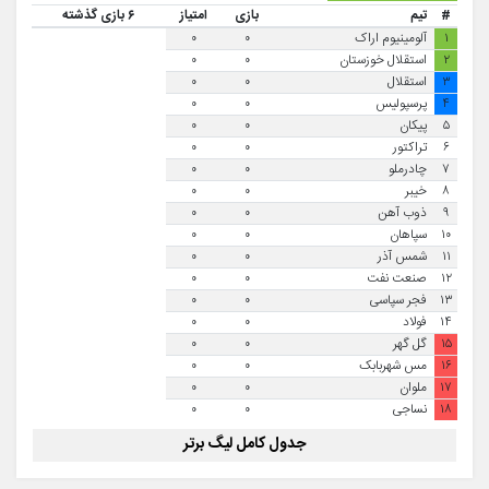
#
تیم
بازی
امتیاز
۶ بازی گذشته
۱
آلومینیوم اراک
۰
۰
۲
استقلال خوزستان
۰
۰
۳
استقلال
۰
۰
۴
پرسپولیس
۰
۰
۵
پیکان
۰
۰
۶
تراکتور
۰
۰
۷
چادرملو
۰
۰
۸
خیبر
۰
۰
۹
ذوب آهن
۰
۰
۱۰
سپاهان
۰
۰
۱۱
شمس آذر
۰
۰
۱۲
صنعت نفت
۰
۰
۱۳
فجر سپاسی
۰
۰
۱۴
فولاد
۰
۰
۱۵
گل گهر
۰
۰
۱۶
مس شهربابک
۰
۰
۱۷
ملوان
۰
۰
۱۸
نساجی
۰
۰
جدول کامل لیگ برتر