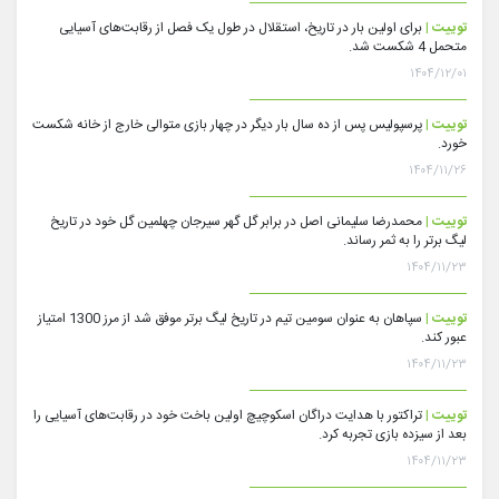
توییت |
برای اولین بار در تاریخ، استقلال در طول یک فصل از رقابت‌های آسیایی
متحمل 4 شکست شد.
۱۴۰۴/۱۲/۰۱
توییت |
پرسپولیس پس از ده سال بار دیگر در چهار بازی متوالی خارج از خانه شکست
خورد.
۱۴۰۴/۱۱/۲۶
توییت |
محمدرضا سلیمانی اصل در برابر گل گهر سیرجان چهلمین گل خود در تاریخ
لیگ برتر را به ثمر رساند.
۱۴۰۴/۱۱/۲۳
توییت |
سپاهان به عنوان سومین تیم در تاریخ لیگ برتر موفق شد از مرز 1300 امتیاز
عبور کند.
۱۴۰۴/۱۱/۲۳
توییت |
تراکتور با هدایت دراگان اسکوچیچ اولین باخت خود در رقابت‌های آسیایی را
بعد از سیزده بازی تجربه کرد.
۱۴۰۴/۱۱/۲۳