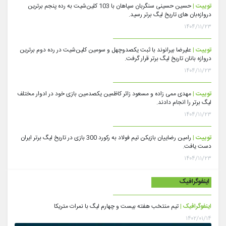
توییت |
حسین حسینی سنگربان سپاهان با 103 کلین‌شیت به رده پنجم برترین
دروازه‌بان های تاریخ لیگ برتر رسید.
۱۴۰۴/۱۱/۲۳
توییت |
علیرضا بیرانوند با ثبت یکصدوچهل و سومین کلین‌شیت در رده دوم برترین
دروازه بانان تاریخ لیگ برتر قرار گرفت.
۱۴۰۴/۱۱/۲۳
توییت |
مهدی ممی زاده و مسعود زائر کاظمین یکصدمین بازی خود در ادوار مختلف
لیگ برتر را انجام دادند.
۱۴۰۴/۱۱/۲۳
توییت |
رامین رضاییان بازیکن تیم فولاد به رکورد 300 بازی در تاریخ لیگ برتر ایران
دست یافت.
۱۴۰۴/۱۱/۲۳
اینفوگرافیک
اینفوگرافیک |
تیم منتخب هفته بیست و چهارم لیگ با نمرات متریکا
۱۴۰۲/۰۱/۱۴