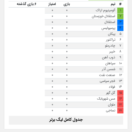
#
تیم
بازی
امتیاز
۶ بازی گذشته
۱
آلومینیوم اراک
۰
۰
۲
استقلال خوزستان
۰
۰
۳
استقلال
۰
۰
۴
پرسپولیس
۰
۰
۵
پیکان
۰
۰
۶
تراکتور
۰
۰
۷
چادرملو
۰
۰
۸
خیبر
۰
۰
۹
ذوب آهن
۰
۰
۱۰
سپاهان
۰
۰
۱۱
شمس آذر
۰
۰
۱۲
صنعت نفت
۰
۰
۱۳
فجر سپاسی
۰
۰
۱۴
فولاد
۰
۰
۱۵
گل گهر
۰
۰
۱۶
مس شهربابک
۰
۰
۱۷
ملوان
۰
۰
۱۸
نساجی
۰
۰
جدول کامل لیگ برتر