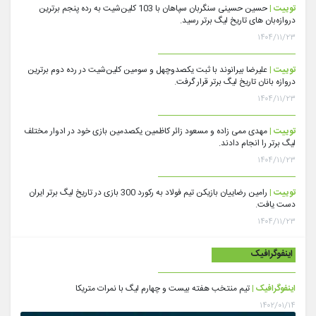
توییت |
حسین حسینی سنگربان سپاهان با 103 کلین‌شیت به رده پنجم برترین
دروازه‌بان های تاریخ لیگ برتر رسید.
۱۴۰۴/۱۱/۲۳
توییت |
علیرضا بیرانوند با ثبت یکصدوچهل و سومین کلین‌شیت در رده دوم برترین
دروازه بانان تاریخ لیگ برتر قرار گرفت.
۱۴۰۴/۱۱/۲۳
توییت |
مهدی ممی زاده و مسعود زائر کاظمین یکصدمین بازی خود در ادوار مختلف
لیگ برتر را انجام دادند.
۱۴۰۴/۱۱/۲۳
توییت |
رامین رضاییان بازیکن تیم فولاد به رکورد 300 بازی در تاریخ لیگ برتر ایران
دست یافت.
۱۴۰۴/۱۱/۲۳
اینفوگرافیک
اینفوگرافیک |
تیم منتخب هفته بیست و چهارم لیگ با نمرات متریکا
۱۴۰۲/۰۱/۱۴