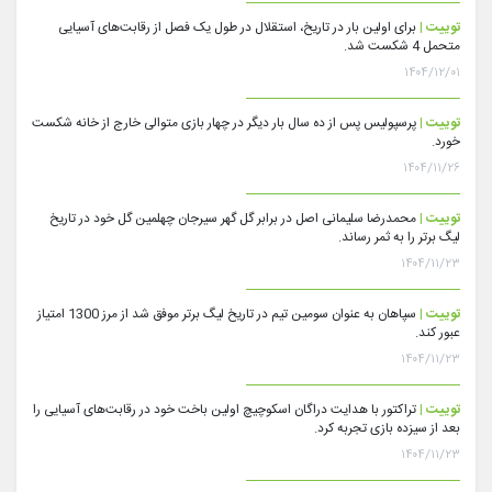
توییت |
برای اولین بار در تاریخ، استقلال در طول یک فصل از رقابت‌های آسیایی
متحمل 4 شکست شد.
۱۴۰۴/۱۲/۰۱
توییت |
پرسپولیس پس از ده سال بار دیگر در چهار بازی متوالی خارج از خانه شکست
خورد.
۱۴۰۴/۱۱/۲۶
توییت |
محمدرضا سلیمانی اصل در برابر گل گهر سیرجان چهلمین گل خود در تاریخ
لیگ برتر را به ثمر رساند.
۱۴۰۴/۱۱/۲۳
توییت |
سپاهان به عنوان سومین تیم در تاریخ لیگ برتر موفق شد از مرز 1300 امتیاز
عبور کند.
۱۴۰۴/۱۱/۲۳
توییت |
تراکتور با هدایت دراگان اسکوچیچ اولین باخت خود در رقابت‌های آسیایی را
بعد از سیزده بازی تجربه کرد.
۱۴۰۴/۱۱/۲۳