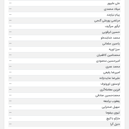
--
علی علیپور
--
میلاد محمدی
--
پیام نیازمند
--
مرتضی پورعلی گنجی
--
ایگور سرگیف
--
حسین ابرقویی
--
محمد خدابنده‌لو
--
یاسین سلمانی
--
سرژ اوریه
--
محمدامین کاظمیان
--
امیرحسین محمودی
--
محمد عمری
--
امیررضا رفیعی
--
علیرضا عنایت‌زاده
--
اوستون اورونوف
--
فرزین معامله‌گری
--
محمدحسین صادقی
--
یعقوب براجعه
--
سهیل صحرایی
--
تیوی بیفوما
--
مارکو باکیچ
--
دنیل گرا