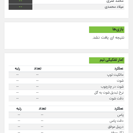
محمد عمری
--
میلاد محمدی
--
بازی‌ها
نتیجه ای یافت نشد.
آمار تفکیکی تیم
عملکرد
تعداد
رتبه
مالکیت توپ
--
--
شوت
--
--
شوت در چارچوب
--
--
نرخ تبدیل شوت به گل
--
--
دقت شوت
--
--
عملکرد
تعداد
رتبه
پاس
--
--
دقت پاس
--
--
دریبل موفق
--
--
تکل موفق
--
--