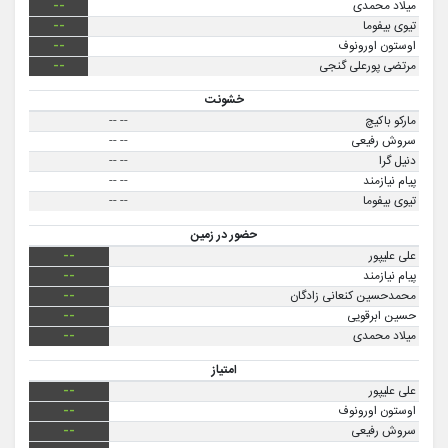
میلاد محمدی
--
تیوی بیفوما
--
اوستون اورونوف
--
مرتضی پورعلی گنجی
--
خشونت
مارکو باکیچ
--
--
سروش رفیعی
--
--
دنیل گرا
--
--
پیام نیازمند
--
--
تیوی بیفوما
--
--
حضور در زمین
علی علیپور
--
پیام نیازمند
--
محمدحسین کنعانی زادگان
--
حسین ابرقویی
--
میلاد محمدی
--
امتیاز
علی علیپور
--
اوستون اورونوف
--
سروش رفیعی
--