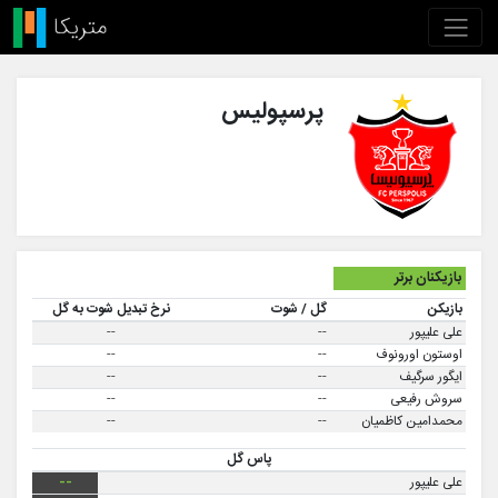
پرسپولیس
بازیکنان برتر
بازیکن
گل / شوت
نرخ تبدیل شوت به گل
علی علیپور
--
--
اوستون اورونوف
--
--
ایگور سرگیف
--
--
سروش رفیعی
--
--
محمدامین کاظمیان
--
--
پاس گل
علی علیپور
--