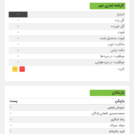
کارنامه آماری تیم
امتیاز
--
گل زده
--
گل خورده
--
شوت
--
شوت متحمل شده
--
مالکیت توپ
--
دقت پاس
--
موفقيت در نبردها
--
موفقیت در نبردهوایی
--
--
--
کارت
بازیکنان
بازیکن
پست
--
سروش رفیعی
--
محمدحسین کنعانی زادگان
--
رضا شکاری
--
میلاد سرلک
--
امید عالیشاه