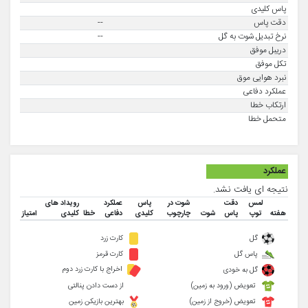
پاس کلیدی
دقت پاس
--
نرخ تبدیل شوت به گل
--
دریبل موفق
تکل موفق
نبرد هوایی موق
عملکرد دفاعی
ارتکاب خطا
متحمل خطا
عملکرد
نتیجه ای یافت نشد.
لمس
دقت
شوت در
پاس
عملکرد
رویداد های
هفته
توپ
پاس
شوت
چارچوب
کلیدی
دفاعی
خطا
کلیدی
امتیاز
گل
کارت زرد
پاس گل
کارت قرمز
اخراج با کارت زرد دوم
گل به خودی
تعویض (ورود به زمین)
از دست دادن پنالتی
تعویض (خروج از زمین)
بهترین بازیکن زمین