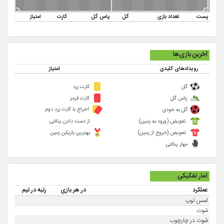
پست
تعداد بازی
گل
پاس گل
کارت
امتیاز
آخرین بازی‌ها
رویدادهای کلیدی
امتیاز
گل
کارت زرد
پاس گل
کارت قرمز
اخراج با کارت زرد دوم
گل به خودی
تعویض (ورود به زمین)
از دست دادن پنالتی
تعویض (خروج از زمین)
بهترین بازیکن زمین
مهار پنالتی
آمار تفکیکی
عملکرد
در هر بازی
رتبه در تیم
لمس توپ
شوت
شوت در چارچوب