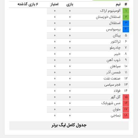
#
تیم
بازی
امتیاز
۶ بازی گذشته
۱
آلومینیوم اراک
۰
۰
۲
استقلال خوزستان
۰
۰
۳
استقلال
۰
۰
۴
پرسپولیس
۰
۰
۵
پیکان
۰
۰
۶
تراکتور
۰
۰
۷
چادرملو
۰
۰
۸
خیبر
۰
۰
۹
ذوب آهن
۰
۰
۱۰
سپاهان
۰
۰
۱۱
شمس آذر
۰
۰
۱۲
صنعت نفت
۰
۰
۱۳
فجر سپاسی
۰
۰
۱۴
فولاد
۰
۰
۱۵
گل گهر
۰
۰
۱۶
مس شهربابک
۰
۰
۱۷
ملوان
۰
۰
۱۸
نساجی
۰
۰
جدول کامل لیگ برتر