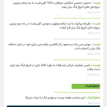
توییت |
حسین حسینی سنگربان سپاهان با 103 کلین‌شیت به رده پنجم برترین
دروازه‌بان های تاریخ لیگ برتر رسید.
۱۴۰۴/۱۱/۲۳
توییت |
علیرضا بیرانوند با ثبت یکصدوچهل و سومین کلین‌شیت در رده دوم برترین
دروازه بانان تاریخ لیگ برتر قرار گرفت.
۱۴۰۴/۱۱/۲۳
توییت |
مهدی ممی زاده و مسعود زائر کاظمین یکصدمین بازی خود در ادوار مختلف
لیگ برتر را انجام دادند.
۱۴۰۴/۱۱/۲۳
توییت |
رامین رضاییان بازیکن تیم فولاد به رکورد 300 بازی در تاریخ لیگ برتر ایران
دست یافت.
۱۴۰۴/۱۱/۲۳
اینفوگرافیک
اینفوگرافیک |
تیم منتخب هفته بیست و چهارم لیگ با نمرات متریکا
۱۴۰۲/۰۱/۱۴