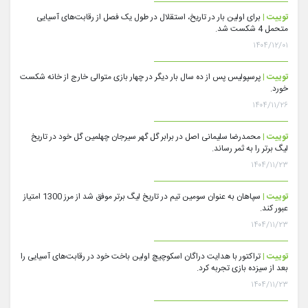
توییت |
برای اولین بار در تاریخ، استقلال در طول یک فصل از رقابت‌های آسیایی
متحمل 4 شکست شد.
۱۴۰۴/۱۲/۰۱
توییت |
پرسپولیس پس از ده سال بار دیگر در چهار بازی متوالی خارج از خانه شکست
خورد.
۱۴۰۴/۱۱/۲۶
توییت |
محمدرضا سلیمانی اصل در برابر گل گهر سیرجان چهلمین گل خود در تاریخ
لیگ برتر را به ثمر رساند.
۱۴۰۴/۱۱/۲۳
توییت |
سپاهان به عنوان سومین تیم در تاریخ لیگ برتر موفق شد از مرز 1300 امتیاز
عبور کند.
۱۴۰۴/۱۱/۲۳
توییت |
تراکتور با هدایت دراگان اسکوچیچ اولین باخت خود در رقابت‌های آسیایی را
بعد از سیزده بازی تجربه کرد.
۱۴۰۴/۱۱/۲۳