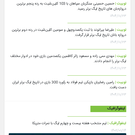
توییت |
حسین حسینی سنگربان سپاهان با 103 کلین‌شیت به رده پنجم برترین
دروازه‌بان های تاریخ لیگ برتر رسید.
۱۴۰۴/۱۱/۲۳
توییت |
علیرضا بیرانوند با ثبت یکصدوچهل و سومین کلین‌شیت در رده دوم برترین
دروازه بانان تاریخ لیگ برتر قرار گرفت.
۱۴۰۴/۱۱/۲۳
توییت |
مهدی ممی زاده و مسعود زائر کاظمین یکصدمین بازی خود در ادوار مختلف
لیگ برتر را انجام دادند.
۱۴۰۴/۱۱/۲۳
توییت |
رامین رضاییان بازیکن تیم فولاد به رکورد 300 بازی در تاریخ لیگ برتر ایران
دست یافت.
۱۴۰۴/۱۱/۲۳
اینفوگرافیک
اینفوگرافیک |
تیم منتخب هفته بیست و چهارم لیگ با نمرات متریکا
۱۴۰۲/۰۱/۱۴