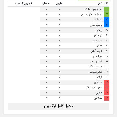
#
تیم
بازی
امتیاز
۶ بازی گذشته
۱
آلومینیوم اراک
۰
۰
۲
استقلال خوزستان
۰
۰
۳
استقلال
۰
۰
۴
پرسپولیس
۰
۰
۵
پیکان
۰
۰
۶
تراکتور
۰
۰
۷
چادرملو
۰
۰
۸
خیبر
۰
۰
۹
ذوب آهن
۰
۰
۱۰
سپاهان
۰
۰
۱۱
شمس آذر
۰
۰
۱۲
صنعت نفت
۰
۰
۱۳
فجر سپاسی
۰
۰
۱۴
فولاد
۰
۰
۱۵
گل گهر
۰
۰
۱۶
مس شهربابک
۰
۰
۱۷
ملوان
۰
۰
۱۸
نساجی
۰
۰
جدول کامل لیگ برتر