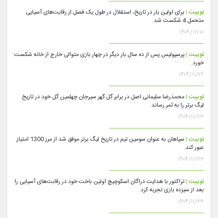
توییت |
برای اولین بار در تاریخ، استقلال در طول یک فصل از رقابت‌های آسیایی
متحمل 4 شکست شد.
۱۴۰۴/۱۲/۰۱
توییت |
پرسپولیس پس از ده سال بار دیگر در چهار بازی متوالی خارج از خانه شکست
خورد.
۱۴۰۴/۱۱/۲۶
توییت |
محمدرضا سلیمانی اصل در برابر گل گهر سیرجان چهلمین گل خود در تاریخ
لیگ برتر را به ثمر رساند.
۱۴۰۴/۱۱/۲۳
توییت |
سپاهان به عنوان سومین تیم در تاریخ لیگ برتر موفق شد از مرز 1300 امتیاز
عبور کند.
۱۴۰۴/۱۱/۲۳
توییت |
تراکتور با هدایت دراگان اسکوچیچ اولین باخت خود در رقابت‌های آسیایی را
بعد از سیزده بازی تجربه کرد.
۱۴۰۴/۱۱/۲۳