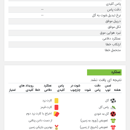
پاس کلیدی
دقت پاس
--
نرخ تبدیل شوت به گل
--
دریبل موفق
تکل موفق
نبرد هوایی موق
عملکرد دفاعی
ارتکاب خطا
متحمل خطا
عملکرد
نتیجه ای یافت نشد.
لمس
دقت
شوت در
پاس
عملکرد
رویداد های
هفته
توپ
پاس
شوت
چارچوب
کلیدی
دفاعی
خطا
کلیدی
امتیاز
گل
کارت زرد
پاس گل
کارت قرمز
اخراج با کارت زرد دوم
گل به خودی
تعویض (ورود به زمین)
از دست دادن پنالتی
تعویض (خروج از زمین)
بهترین بازیکن زمین