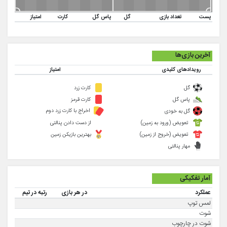
پست
تعداد بازی
گل
پاس گل
کارت
امتیاز
آخرین بازی‌ها
رویدادهای کلیدی
امتیاز
گل
کارت زرد
پاس گل
کارت قرمز
اخراج با کارت زرد دوم
گل به خودی
تعویض (ورود به زمین)
از دست دادن پنالتی
تعویض (خروج از زمین)
بهترین بازیکن زمین
مهار پنالتی
آمار تفکیکی
عملکرد
در هر بازی
رتبه در تیم
لمس توپ
شوت
شوت در چارچوب