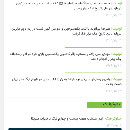
توییت |
حسین حسینی سنگربان سپاهان با 103 کلین‌شیت به رده پنجم برترین
دروازه‌بان های تاریخ لیگ برتر رسید.
۱۴۰۴/۱۱/۲۳
توییت |
علیرضا بیرانوند با ثبت یکصدوچهل و سومین کلین‌شیت در رده دوم برترین
دروازه بانان تاریخ لیگ برتر قرار گرفت.
۱۴۰۴/۱۱/۲۳
توییت |
مهدی ممی زاده و مسعود زائر کاظمین یکصدمین بازی خود در ادوار مختلف
لیگ برتر را انجام دادند.
۱۴۰۴/۱۱/۲۳
توییت |
رامین رضاییان بازیکن تیم فولاد به رکورد 300 بازی در تاریخ لیگ برتر ایران
دست یافت.
۱۴۰۴/۱۱/۲۳
اینفوگرافیک
اینفوگرافیک |
تیم منتخب هفته بیست و چهارم لیگ با نمرات متریکا
۱۴۰۲/۰۱/۱۴