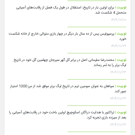
توییت |
برای اولین بار در تاریخ، استقلال در طول یک فصل از رقابت‌های آسیایی
متحمل 4 شکست شد.
۱۴۰۴/۱۲/۰۱
توییت |
پرسپولیس پس از ده سال بار دیگر در چهار بازی متوالی خارج از خانه شکست
خورد.
۱۴۰۴/۱۱/۲۶
توییت |
محمدرضا سلیمانی اصل در برابر گل گهر سیرجان چهلمین گل خود در تاریخ
لیگ برتر را به ثمر رساند.
۱۴۰۴/۱۱/۲۳
توییت |
سپاهان به عنوان سومین تیم در تاریخ لیگ برتر موفق شد از مرز 1300 امتیاز
عبور کند.
۱۴۰۴/۱۱/۲۳
توییت |
تراکتور با هدایت دراگان اسکوچیچ اولین باخت خود در رقابت‌های آسیایی را
بعد از سیزده بازی تجربه کرد.
۱۴۰۴/۱۱/۲۳