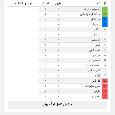
#
تیم
بازی
امتیاز
۶ بازی گذشته
۱
آلومینیوم اراک
۰
۰
۲
استقلال خوزستان
۰
۰
۳
استقلال
۰
۰
۴
پرسپولیس
۰
۰
۵
پیکان
۰
۰
۶
تراکتور
۰
۰
۷
چادرملو
۰
۰
۸
خیبر
۰
۰
۹
ذوب آهن
۰
۰
۱۰
سپاهان
۰
۰
۱۱
شمس آذر
۰
۰
۱۲
صنعت نفت
۰
۰
۱۳
فجر سپاسی
۰
۰
۱۴
فولاد
۰
۰
۱۵
گل گهر
۰
۰
۱۶
مس شهربابک
۰
۰
۱۷
ملوان
۰
۰
۱۸
نساجی
۰
۰
جدول کامل لیگ برتر