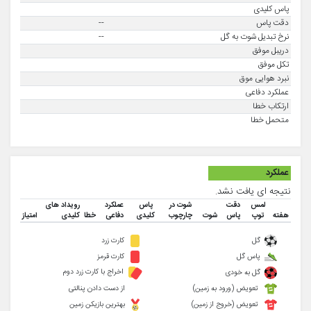
پاس کلیدی
دقت پاس
--
نرخ تبدیل شوت به گل
--
دریبل موفق
تکل موفق
نبرد هوایی موق
عملکرد دفاعی
ارتکاب خطا
متحمل خطا
عملکرد
نتیجه ای یافت نشد.
لمس
دقت
شوت در
پاس
عملکرد
رویداد های
هفته
توپ
پاس
شوت
چارچوب
کلیدی
دفاعی
خطا
کلیدی
امتیاز
گل
کارت زرد
پاس گل
کارت قرمز
اخراج با کارت زرد دوم
گل به خودی
تعویض (ورود به زمین)
از دست دادن پنالتی
تعویض (خروج از زمین)
بهترین بازیکن زمین