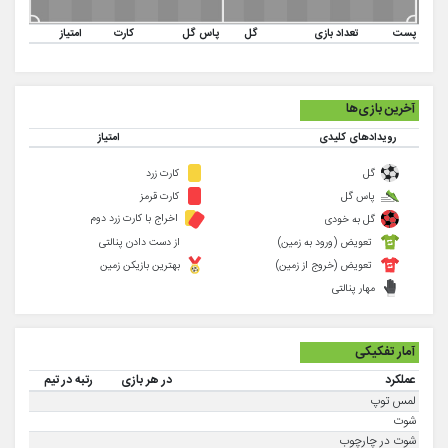
پست
تعداد بازی
گل
پاس گل
کارت
امتیاز
آخرین بازی‌ها
رویدادهای کلیدی
امتیاز
گل
کارت زرد
پاس گل
کارت قرمز
اخراج با کارت زرد دوم
گل به خودی
تعویض (ورود به زمین)
از دست دادن پنالتی
تعویض (خروج از زمین)
بهترین بازیکن زمین
مهار پنالتی
آمار تفکیکی
عملکرد
در هر بازی
رتبه در تیم
لمس توپ
شوت
شوت در چارچوب