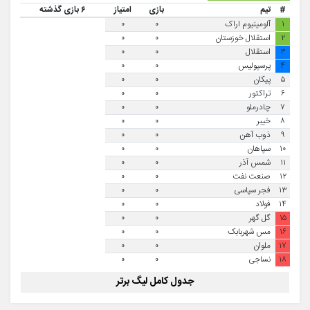
#
تیم
بازی
امتیاز
۶ بازی گذشته
۱
آلومینیوم اراک
۰
۰
۲
استقلال خوزستان
۰
۰
۳
استقلال
۰
۰
۴
پرسپولیس
۰
۰
۵
پیکان
۰
۰
۶
تراکتور
۰
۰
۷
چادرملو
۰
۰
۸
خیبر
۰
۰
۹
ذوب آهن
۰
۰
۱۰
سپاهان
۰
۰
۱۱
شمس آذر
۰
۰
۱۲
صنعت نفت
۰
۰
۱۳
فجر سپاسی
۰
۰
۱۴
فولاد
۰
۰
۱۵
گل گهر
۰
۰
۱۶
مس شهربابک
۰
۰
۱۷
ملوان
۰
۰
۱۸
نساجی
۰
۰
جدول کامل لیگ برتر