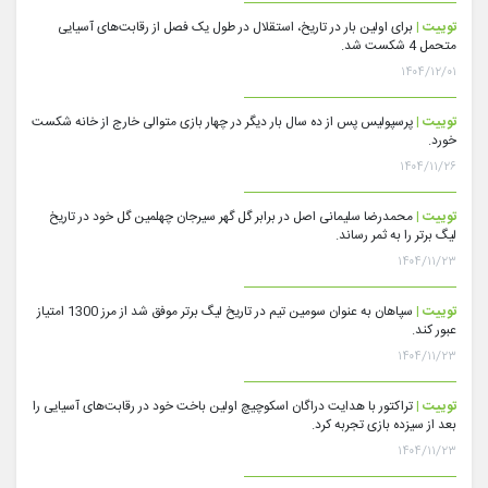
توییت |
برای اولین بار در تاریخ، استقلال در طول یک فصل از رقابت‌های آسیایی
متحمل 4 شکست شد.
۱۴۰۴/۱۲/۰۱
توییت |
پرسپولیس پس از ده سال بار دیگر در چهار بازی متوالی خارج از خانه شکست
خورد.
۱۴۰۴/۱۱/۲۶
توییت |
محمدرضا سلیمانی اصل در برابر گل گهر سیرجان چهلمین گل خود در تاریخ
لیگ برتر را به ثمر رساند.
۱۴۰۴/۱۱/۲۳
توییت |
سپاهان به عنوان سومین تیم در تاریخ لیگ برتر موفق شد از مرز 1300 امتیاز
عبور کند.
۱۴۰۴/۱۱/۲۳
توییت |
تراکتور با هدایت دراگان اسکوچیچ اولین باخت خود در رقابت‌های آسیایی را
بعد از سیزده بازی تجربه کرد.
۱۴۰۴/۱۱/۲۳