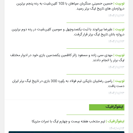
توییت |
حسین حسینی سنگربان سپاهان با 103 کلین‌شیت به رده پنجم برترین
دروازه‌بان های تاریخ لیگ برتر رسید.
۱۴۰۴/۱۱/۲۳
توییت |
علیرضا بیرانوند با ثبت یکصدوچهل و سومین کلین‌شیت در رده دوم برترین
دروازه بانان تاریخ لیگ برتر قرار گرفت.
۱۴۰۴/۱۱/۲۳
توییت |
مهدی ممی زاده و مسعود زائر کاظمین یکصدمین بازی خود در ادوار مختلف
لیگ برتر را انجام دادند.
۱۴۰۴/۱۱/۲۳
توییت |
رامین رضاییان بازیکن تیم فولاد به رکورد 300 بازی در تاریخ لیگ برتر ایران
دست یافت.
۱۴۰۴/۱۱/۲۳
اینفوگرافیک
اینفوگرافیک |
تیم منتخب هفته بیست و چهارم لیگ با نمرات متریکا
۱۴۰۲/۰۱/۱۴