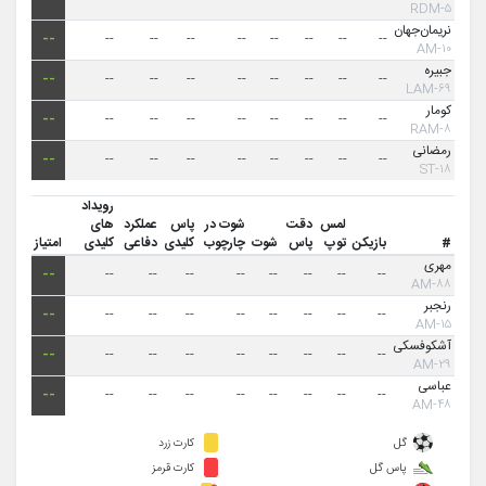
۵-RDM
نریمان‌جهان
--
--
--
--
--
--
--
--
--
۱۰-AM
جبیره
--
--
--
--
--
--
--
--
--
۶۹-LAM
کومار
--
--
--
--
--
--
--
--
--
۸-RAM
رمضانی
--
--
--
--
--
--
--
--
--
۱۸-ST
رویداد
لمس
دقت
شوت در
پاس
عملکرد
های
#
بازیکن
توپ
پاس
شوت
چارچوب
کلیدی
دفاعی
کلیدی
امتیاز
مهری
--
--
--
--
--
--
--
--
--
۸۸-AM
رنجبر
--
--
--
--
--
--
--
--
--
۱۵-AM
آشکوفسکی
--
--
--
--
--
--
--
--
--
۲۹-AM
عباسی
--
--
--
--
--
--
--
--
--
۴۸-AM
گل
کارت زرد
پاس گل
کارت قرمز