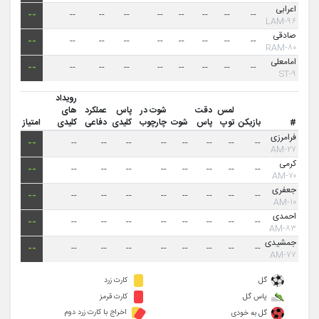
اعرابی
--
--
--
--
--
--
--
--
--
۹۶-LAM
صادقی
--
--
--
--
--
--
--
--
--
۸۰-RAM
امامعلی
--
--
--
--
--
--
--
--
--
۹-ST
رویداد
لمس
دقت
شوت در
پاس
عملکرد
های
#
بازیکن
توپ
پاس
شوت
چارچوب
کلیدی
دفاعی
کلیدی
امتیاز
فرامرزی
--
--
--
--
--
--
--
--
--
۲۷-AM
کرمی
--
--
--
--
--
--
--
--
--
۷۰-AM
جعفری
--
--
--
--
--
--
--
--
--
۱۰-AM
احمدی
--
--
--
--
--
--
--
--
--
۸۳-AM
جمشیدی
--
--
--
--
--
--
--
--
--
۷۷-AM
گل
کارت زرد
پاس گل
کارت قرمز
اخراج با کارت زرد دوم
گل به خودی