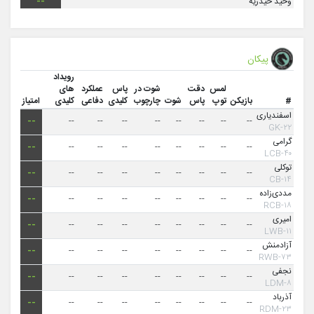
وحید حیدریه
--
پیکان
رویداد
لمس
دقت
شوت در
پاس
عملکرد
های
#
بازیکن
توپ
پاس
شوت
چارچوب
کلیدی
دفاعی
کلیدی
امتیاز
اسفندیاری
--
--
--
--
--
--
--
--
--
۲۲-GK
گرامی
--
--
--
--
--
--
--
--
--
۴۰-LCB
توکلی
--
--
--
--
--
--
--
--
--
۱۴-CB
مددی‌زاده
--
--
--
--
--
--
--
--
--
۱۸-RCB
امیری
--
--
--
--
--
--
--
--
--
۱۱-LWB
آزادمنش
--
--
--
--
--
--
--
--
--
۷۳-RWB
نجفی
--
--
--
--
--
--
--
--
--
۸-LDM
آذرباد
--
--
--
--
--
--
--
--
--
۲۳-RDM