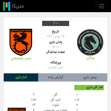
۲-۰
تاريخ
۲۵ بهمن ۱۴۰۴
زمان بازی
۱۵:۰۰
تعداد تماشاگر
۰
پیکان
مس رفسنجان
ورزشگاه
پاس قوامین
پیش بازی
گزارش زنده
آمار بازی
آمار کلی بازی
۰
گل
۲
۰.۱۶
امید گل
۱.۵۸
۶
شوت
۱۳
۱
شوت در چارچوب
۶