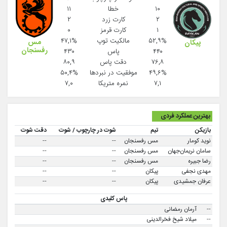
۱۰
خطا
۱۱
۲
کارت زرد
۲
۱
کارت قرمز
۰
۵۲,۹%
مالکیت توپ
۴۷,۱%
مس
پیکان
رفسنجان
۴۴۰
پاس
۴۳۰
۷۶,۸
دقت پاس
۸۰,۹
۴۹,۶%
موفقيت در نبردها
۵۰,۴%
۷,۱
نمره متریکا
۷,۰
بهترین عملکرد فردی
بازیکن
تیم
شوت در چارچوب / شوت
دقت شوت
نوید کومار
مس رفسنجان
--
--
سامان نریمان‌جهان
مس رفسنجان
--
--
رضا جبیره
مس رفسنجان
--
--
مهدی نجفی
پیکان
--
--
عرفان جمشیدی
پیکان
--
--
پاس کلیدی
--
آرمان رمضانی
--
میلاد شیخ فخرالدینی