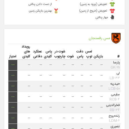
تعویض (ورود به زمین)
از دست دادن پنالتی
تعویض (خروج از زمین)
بهترین بازیکن زمین
مهار پنالتی
مس رفسنجان
رویداد
لمس
دقت
شوت در
پاس
عملکرد
های
#
بازیکن
توپ
پاس
شوت
چارچوب
کلیدی
دفاعی
کلیدی
امتیاز
پارسا
--
--
--
--
--
--
--
--
--
۲۵-GK
لی
--
--
--
--
--
--
--
--
--
۳۳-LB
حیدریه
--
--
--
--
--
--
--
--
--
۵۰-LCB
سلیمی
--
--
--
--
--
--
--
--
--
۴-RCB
فخرالدینی
--
--
--
--
--
--
--
--
--
۳۴-RB
زنده‌روح
--
--
--
--
--
--
--
--
--
۶-LDM
نصیری
--
--
--
--
--
--
--
--
--