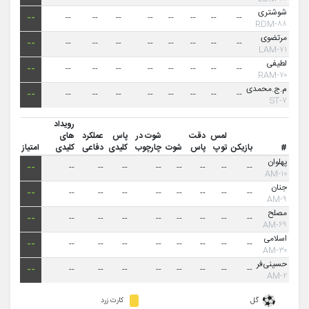
شوشتری
--
--
--
--
--
--
--
--
--
۸۸-RDM
مرتضوی
--
--
--
--
--
--
--
--
--
۷۱-LAM
لطیفی
--
--
--
--
--
--
--
--
--
۷۰-RAM
م.ج.محمدی
--
--
--
--
--
--
--
--
--
۷-ST
رویداد
لمس
دقت
شوت در
پاس
عملکرد
های
#
بازیکن
توپ
پاس
شوت
چارچوب
کلیدی
دفاعی
کلیدی
امتیاز
پهلوان
--
--
--
--
--
--
--
--
--
۱۰-AM
جنان
--
--
--
--
--
--
--
--
--
۹-AM
مصلح
--
--
--
--
--
--
--
--
--
۶۹-AM
اسلامی
--
--
--
--
--
--
--
--
--
۳۰-AM
حسینی‌فر
--
--
--
--
--
--
--
--
--
۲-AM
گل
کارت زرد