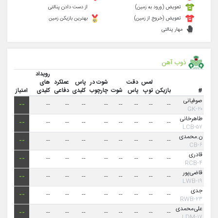
تعویض (ورود به زمین)
از دست دادن پنالتی
تعویض (خروج از زمین)
بهترین بازیکن زمین
مهار پنالتی
ذوب آهن
رویداد
لمس
دقت
شوت در
پاس
عملکرد
های
#
بازیکن
توپ
پاس
شوت
چارچوب
کلیدی
دفاعی
کلیدی
امتیاز
صوفیانی
--
--
--
--
--
--
--
--
--
۲۰-GK
طاهرخانی
--
--
--
--
--
--
--
--
--
۵۷-LCB
ن.محمدی
--
--
--
--
--
--
--
--
--
۶-CB
قادری
--
--
--
--
--
--
--
--
--
۴-RCB
قاضی‌پور
--
--
--
--
--
--
--
--
--
۱۹-LWB
جدی
--
--
--
--
--
--
--
--
--
۲۳-RWB
علی‌محمدی
--
--
--
--
--
--
--
--
--
۱۷-LDM