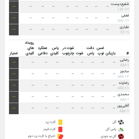
شفیع‌دوست
--
--
--
--
--
--
--
--
--
۸۶-LW
لطفی
--
--
--
--
--
--
--
--
--
۷۹-RW
علیاری
--
--
--
--
--
--
--
--
--
۲۰-ST
رویداد
لمس
دقت
شوت در
پاس
عملکرد
های
#
بازیکن
توپ
پاس
شوت
چارچوب
کلیدی
دفاعی
کلیدی
امتیاز
رضایی
--
--
--
--
--
--
--
--
--
۹-AM
سانچز
--
--
--
--
--
--
--
--
--
۲۳-AM
رضاوند
--
--
--
--
--
--
--
--
--
۸۸-AM
محمدی
--
--
--
--
--
--
--
--
--
۲-AM
آقایی‌پور
--
--
--
--
--
--
--
--
--
۱۱-AM
گل
کارت زرد
پاس گل
کارت قرمز
اخراج با کارت زرد دوم
گل به خودی