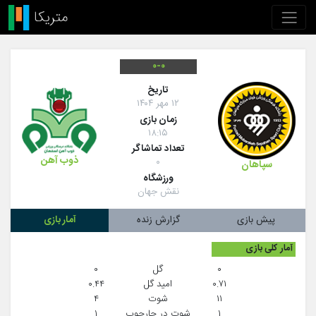
۰-۰
تاريخ
۱۲ مهر ۱۴۰۴
زمان بازی
۱۸:۱۵
تعداد تماشاگر
ذوب آهن
۰
سپاهان
ورزشگاه
نقش جهان
پیش بازی
گزارش زنده
آمار بازی
آمار کلی بازی
۰
گل
۰
۰.۷۱
امید گل
۰.۴۴
۱۱
شوت
۴
۱
شوت در چارچوب
۱