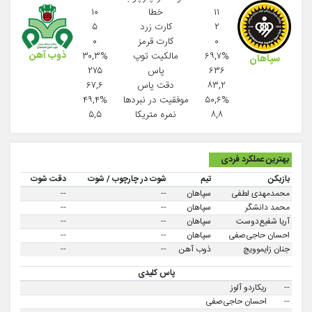
۱۱
خطا
۱۰
۲
کارت زرد
۵
۰
کارت قرمز
۰
ذوب آهن
۶۹,۷%
مالکیت توپ
۳۰,۳%
سپاهان
۶۳۶
پاس
۲۷۵
۸۳,۲
دقت پاس
۶۷,۶
۵۰,۶%
موفقيت در نبردها
۴۹,۴%
۸,۸
نمره متریکا
۵,۵
بهترین عملکرد فردی
بازیکن
تیم
شوت در چارچوب / شوت
دقت شوت
محمدمهدی لطفی
سپاهان
--
--
محمد دانشگر
سپاهان
--
--
آریا شفیع‌دوست
سپاهان
--
--
احسان حاجی‌صفی
سپاهان
--
--
جنان زایموویچ
ذوب آهن
--
--
پاس کلیدی
--
ریکاردو آلوز
--
احسان حاجی‌صفی