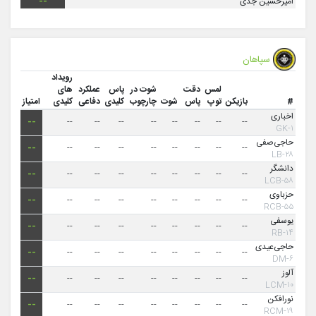
امیرحسین جدی
--
سپاهان
رویداد
لمس
دقت
شوت در
پاس
عملکرد
های
#
بازیکن
توپ
پاس
شوت
چارچوب
کلیدی
دفاعی
کلیدی
امتیاز
اخباری
--
--
--
--
--
--
--
--
--
۱-GK
حاجی‌صفی
--
--
--
--
--
--
--
--
--
۲۸-LB
دانشگر
--
--
--
--
--
--
--
--
--
۵۸-LCB
حزباوی
--
--
--
--
--
--
--
--
--
۵۵-RCB
یوسفی
--
--
--
--
--
--
--
--
--
۱۴-RB
حاجی‌عیدی
--
--
--
--
--
--
--
--
--
۶-DM
آلوز
--
--
--
--
--
--
--
--
--
۱۰-LCM
نورافکن
--
--
--
--
--
--
--
--
--
۱۹-RCM