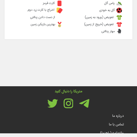
پاس گل
کارت قرمز
اخراج با کارت زرد دوم
گل به خودی
تعویض (ورود به زمین)
از دست دادن پنالتی
تعویض (خروج از زمین)
بهترین بازیکن زمین
مهار پنالتی
متریکا را دنبال کنید
درباره ما
تماس با ما
واژه‌نامه (راهنما)