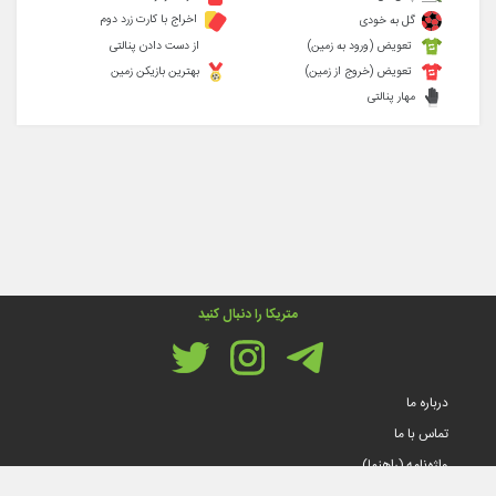
اخراج با کارت زرد دوم
گل به خودی
تعویض (ورود به زمین)
از دست دادن پنالتی
تعویض (خروج از زمین)
بهترین بازیکن زمین
مهار پنالتی
متریکا را دنبال کنید
درباره ما
تماس با ما
واژه‌نامه (راهنما)