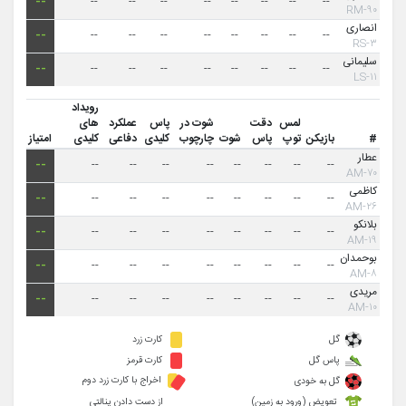
--
--
--
--
--
--
--
--
--
۹۰-RM
انصاری
--
--
--
--
--
--
--
--
--
۳-RS
سلیمانی
--
--
--
--
--
--
--
--
--
۱۱-LS
رویداد
لمس
دقت
شوت در
پاس
عملکرد
های
#
بازیکن
توپ
پاس
شوت
چارچوب
کلیدی
دفاعی
کلیدی
امتیاز
عطار
--
--
--
--
--
--
--
--
--
۷۰-AM
کاظمی
--
--
--
--
--
--
--
--
--
۲۶-AM
بلانکو
--
--
--
--
--
--
--
--
--
۱۹-AM
بوحمدان
--
--
--
--
--
--
--
--
--
۸-AM
مریدی
--
--
--
--
--
--
--
--
--
۱۰-AM
گل
کارت زرد
پاس گل
کارت قرمز
اخراج با کارت زرد دوم
گل به خودی
تعویض (ورود به زمین)
از دست دادن پنالتی