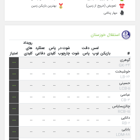
تعویض (خروج از زمین)
بهترین بازیکن زمین
مهار پنالتی
استقلال خوزستان
رویداد
لمس
دقت
شوت در
پاس
عملکرد
های
#
بازیکن
توپ
پاس
شوت
چارچوب
کلیدی
دفاعی
کلیدی
امتیاز
گوهری
--
--
--
--
--
--
--
--
--
۳۴-GK
خوشبخت
--
--
--
--
--
--
--
--
--
۲۶-LB
حسینی
--
--
--
--
--
--
--
--
--
۵-LCB
عباسی
--
--
--
--
--
--
--
--
--
۳-CB
چاتزیسایاس
--
--
--
--
--
--
--
--
--
۱۵-RCB
دانایی
--
--
--
--
--
--
--
--
--
۲-RB
بابایی
--
--
--
--
--
--
--
--
--
۸۸-LDM