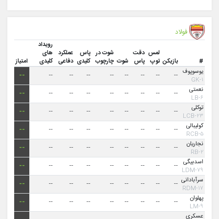
فولاد
رویداد
لمس
دقت
شوت در
پاس
عملکرد
های
#
بازیکن
توپ
پاس
شوت
چارچوب
کلیدی
دفاعی
کلیدی
امتیاز
یوسوپوف
--
--
--
--
--
--
--
--
--
۱-GK
نعمتی
--
--
--
--
--
--
--
--
--
۶-LB
توکلی
--
--
--
--
--
--
--
--
--
۲۳-LCB
کولیبالی
--
--
--
--
--
--
--
--
--
۵-RCB
نجاریان
--
--
--
--
--
--
--
--
--
۲-RB
اسدبیگی
--
--
--
--
--
--
--
--
--
۷۹-LDM
سرآبادانی
--
--
--
--
--
--
--
--
--
۱۷-RDM
پهلوان
--
--
--
--
--
--
--
--
--
۹-LM
عسکری