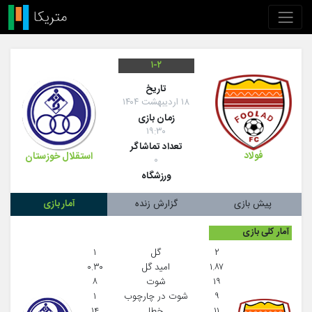
۱-۲
تاريخ
۱۸ اردیبهشت ۱۴۰۴
زمان بازی
۱۹:۳۰
تعداد تماشاگر
فولاد
استقلال خوزستان
۰
ورزشگاه
پیش بازی
گزارش زنده
آمار بازی
آمار کلی بازی
۲
گل
۱
۱.۸۷
امید گل
۰.۳۰
۱۹
شوت
۸
۹
شوت در چارچوب
۱
۱۱
خطا
۱۴