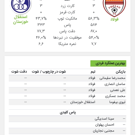
۳
کارت زرد
۳
۰
کارت قرمز
۰
استقلال
۵۶,۳%
مالکیت توپ
۴۳,۷%
فولاد
خوزستان
۵۸۴
پاس
۳۴۳
۸۷,۰
دقت پاس
۷۷,۳
۵۴,۰%
موفقيت در نبردها
۴۶,۰%
۷,۷
نمره متریکا
۶,۶
بهترین عملکرد فردی
بازیکن
تیم
شوت در چارچوب / شوت
دقت شوت
محمدرضا سلیمانی
فولاد
--
--
ساسان انصاری
فولاد
--
--
علی نعمتی
فولاد
--
--
محمد عسکری
فولاد
--
--
تیوی بیفوما
استقلال خوزستان
--
--
پاس کلیدی
--
سینا اسدبیگی
--
احسان پهلوان
--
مجتبی نجاریان