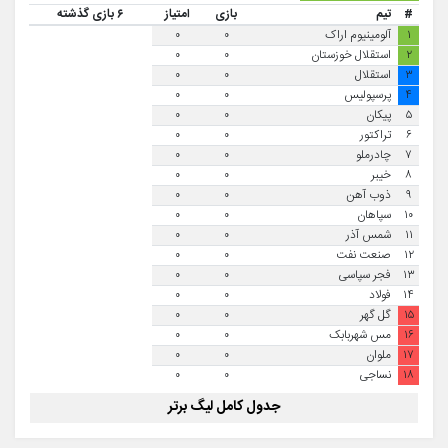
#
تیم
بازی
امتیاز
۶ بازی گذشته
۱
آلومینیوم اراک
۰
۰
۲
استقلال خوزستان
۰
۰
۳
استقلال
۰
۰
۴
پرسپولیس
۰
۰
۵
پیکان
۰
۰
۶
تراکتور
۰
۰
۷
چادرملو
۰
۰
۸
خیبر
۰
۰
۹
ذوب آهن
۰
۰
۱۰
سپاهان
۰
۰
۱۱
شمس آذر
۰
۰
۱۲
صنعت نفت
۰
۰
۱۳
فجر سپاسی
۰
۰
۱۴
فولاد
۰
۰
۱۵
گل گهر
۰
۰
۱۶
مس شهربابک
۰
۰
۱۷
ملوان
۰
۰
۱۸
نساجی
۰
۰
جدول کامل لیگ برتر