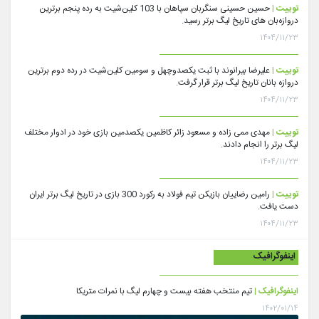
توییت |
حسین حسینی سنگربان سپاهان با 103 کلین‌شیت به رده پنجم برترین
دروازه‌بان های تاریخ لیگ برتر رسید.
۱۴۰۴/۱۱/۲۳
توییت |
علیرضا بیرانوند با ثبت یکصدوچهل و سومین کلین‌شیت در رده دوم برترین
دروازه بانان تاریخ لیگ برتر قرار گرفت.
۱۴۰۴/۱۱/۲۳
توییت |
مهدی ممی زاده و مسعود زائر کاظمین یکصدمین بازی خود در ادوار مختلف
لیگ برتر را انجام دادند.
۱۴۰۴/۱۱/۲۳
توییت |
رامین رضاییان بازیکن تیم فولاد به رکورد 300 بازی در تاریخ لیگ برتر ایران
دست یافت.
۱۴۰۴/۱۱/۲۳
اینفوگرافیک
اینفوگرافیک |
تیم منتخب هفته بیست و چهارم لیگ با نمرات متریکا
۱۴۰۲/۰۱/۱۴