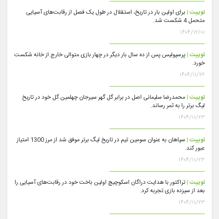
توییت |
برای اولین بار در تاریخ، استقلال در طول یک فصل از رقابت‌های آسیایی
متحمل 4 شکست شد.
۱۴۰۴/۱۲/۰۱
توییت |
پرسپولیس پس از ده سال بار دیگر در چهار بازی متوالی خارج از خانه شکست
خورد.
۱۴۰۴/۱۱/۲۶
توییت |
محمدرضا سلیمانی اصل در برابر گل گهر سیرجان چهلمین گل خود در تاریخ
لیگ برتر را به ثمر رساند.
۱۴۰۴/۱۱/۲۳
توییت |
سپاهان به عنوان سومین تیم در تاریخ لیگ برتر موفق شد از مرز 1300 امتیاز
عبور کند.
۱۴۰۴/۱۱/۲۳
توییت |
تراکتور با هدایت دراگان اسکوچیچ اولین باخت خود در رقابت‌های آسیایی را
بعد از سیزده بازی تجربه کرد.
۱۴۰۴/۱۱/۲۳