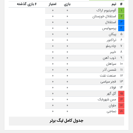
#
تیم
بازی
امتیاز
۶ بازی گذشته
۱
آلومینیوم اراک
۰
۰
۲
استقلال خوزستان
۰
۰
۳
استقلال
۰
۰
۴
پرسپولیس
۰
۰
۵
پیکان
۰
۰
۶
تراکتور
۰
۰
۷
چادرملو
۰
۰
۸
خیبر
۰
۰
۹
ذوب آهن
۰
۰
۱۰
سپاهان
۰
۰
۱۱
شمس آذر
۰
۰
۱۲
صنعت نفت
۰
۰
۱۳
فجر سپاسی
۰
۰
۱۴
فولاد
۰
۰
۱۵
گل گهر
۰
۰
۱۶
مس شهربابک
۰
۰
۱۷
ملوان
۰
۰
۱۸
نساجی
۰
۰
جدول کامل لیگ برتر