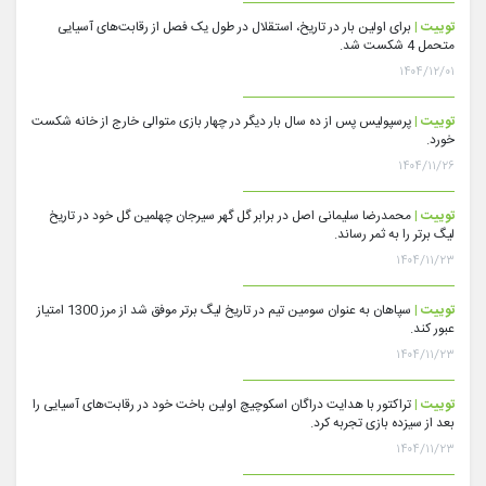
توییت |
برای اولین بار در تاریخ، استقلال در طول یک فصل از رقابت‌های آسیایی
متحمل 4 شکست شد.
۱۴۰۴/۱۲/۰۱
توییت |
پرسپولیس پس از ده سال بار دیگر در چهار بازی متوالی خارج از خانه شکست
خورد.
۱۴۰۴/۱۱/۲۶
توییت |
محمدرضا سلیمانی اصل در برابر گل گهر سیرجان چهلمین گل خود در تاریخ
لیگ برتر را به ثمر رساند.
۱۴۰۴/۱۱/۲۳
توییت |
سپاهان به عنوان سومین تیم در تاریخ لیگ برتر موفق شد از مرز 1300 امتیاز
عبور کند.
۱۴۰۴/۱۱/۲۳
توییت |
تراکتور با هدایت دراگان اسکوچیچ اولین باخت خود در رقابت‌های آسیایی را
بعد از سیزده بازی تجربه کرد.
۱۴۰۴/۱۱/۲۳