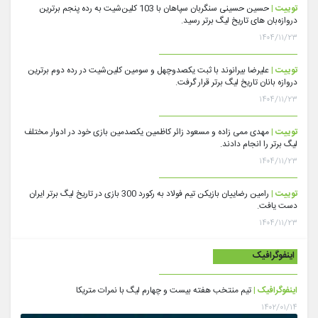
توییت |
حسین حسینی سنگربان سپاهان با 103 کلین‌شیت به رده پنجم برترین
دروازه‌بان های تاریخ لیگ برتر رسید.
۱۴۰۴/۱۱/۲۳
توییت |
علیرضا بیرانوند با ثبت یکصدوچهل و سومین کلین‌شیت در رده دوم برترین
دروازه بانان تاریخ لیگ برتر قرار گرفت.
۱۴۰۴/۱۱/۲۳
توییت |
مهدی ممی زاده و مسعود زائر کاظمین یکصدمین بازی خود در ادوار مختلف
لیگ برتر را انجام دادند.
۱۴۰۴/۱۱/۲۳
توییت |
رامین رضاییان بازیکن تیم فولاد به رکورد 300 بازی در تاریخ لیگ برتر ایران
دست یافت.
۱۴۰۴/۱۱/۲۳
اینفوگرافیک
اینفوگرافیک |
تیم منتخب هفته بیست و چهارم لیگ با نمرات متریکا
۱۴۰۲/۰۱/۱۴