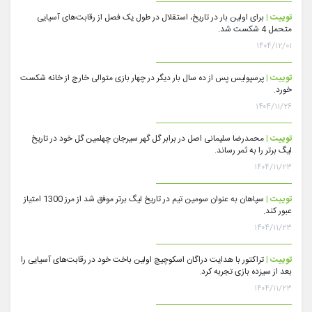
توییت |
برای اولین بار در تاریخ، استقلال در طول یک فصل از رقابت‌های آسیایی
متحمل 4 شکست شد.
۱۴۰۴/۱۲/۰۱
توییت |
پرسپولیس پس از ده سال بار دیگر در چهار بازی متوالی خارج از خانه شکست
خورد.
۱۴۰۴/۱۱/۲۶
توییت |
محمدرضا سلیمانی اصل در برابر گل گهر سیرجان چهلمین گل خود در تاریخ
لیگ برتر را به ثمر رساند.
۱۴۰۴/۱۱/۲۳
توییت |
سپاهان به عنوان سومین تیم در تاریخ لیگ برتر موفق شد از مرز 1300 امتیاز
عبور کند.
۱۴۰۴/۱۱/۲۳
توییت |
تراکتور با هدایت دراگان اسکوچیچ اولین باخت خود در رقابت‌های آسیایی را
بعد از سیزده بازی تجربه کرد.
۱۴۰۴/۱۱/۲۳