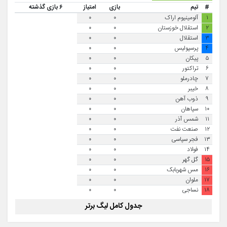
#
تیم
بازی
امتیاز
۶ بازی گذشته
۱
آلومینیوم اراک
۰
۰
۲
استقلال خوزستان
۰
۰
۳
استقلال
۰
۰
۴
پرسپولیس
۰
۰
۵
پیکان
۰
۰
۶
تراکتور
۰
۰
۷
چادرملو
۰
۰
۸
خیبر
۰
۰
۹
ذوب آهن
۰
۰
۱۰
سپاهان
۰
۰
۱۱
شمس آذر
۰
۰
۱۲
صنعت نفت
۰
۰
۱۳
فجر سپاسی
۰
۰
۱۴
فولاد
۰
۰
۱۵
گل گهر
۰
۰
۱۶
مس شهربابک
۰
۰
۱۷
ملوان
۰
۰
۱۸
نساجی
۰
۰
جدول کامل لیگ برتر