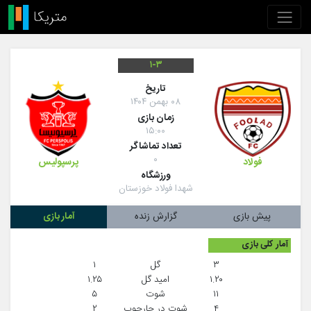
۱-۳
تاريخ
۰۸ بهمن ۱۴۰۴
زمان بازی
۱۵:۰۰
تعداد تماشاگر
۰
فولاد
پرسپولیس
ورزشگاه
شهدا فولاد خوزستان
پیش بازی
گزارش زنده
آمار بازی
آمار کلی بازی
۳
گل
۱
۱.۲۰
امید گل
۱.۲۵
۱۱
شوت
۵
۴
شوت در چارچوب
۲