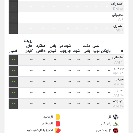
احمدزاده
--
--
--
--
--
--
--
--
--
۸۰-RM
محروقی
--
--
--
--
--
--
--
--
--
۹-LS
انصاری
--
--
--
--
--
--
--
--
--
۳-RS
رویداد
لمس
دقت
شوت در
پاس
عملکرد
های
#
بازیکن
توپ
پاس
شوت
چارچوب
کلیدی
دفاعی
کلیدی
امتیاز
سلیمانی
--
--
--
--
--
--
--
--
--
۱۱-AM
جولانی
--
--
--
--
--
--
--
--
--
۷۸-AM
مریدی
--
--
--
--
--
--
--
--
--
۱۰-AM
عطار
--
--
--
--
--
--
--
--
--
۷۰-AM
اکبرزاده
--
--
--
--
--
--
--
--
--
۳۰-AM
گل
کارت زرد
پاس گل
کارت قرمز
اخراج با کارت زرد دوم
گل به خودی