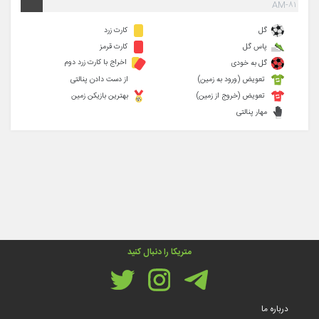
۸۱-AM
گل
کارت زرد
پاس گل
کارت قرمز
اخراج با کارت زرد دوم
گل به خودی
تعویض (ورود به زمین)
از دست دادن پنالتی
تعویض (خروج از زمین)
بهترین بازیکن زمین
مهار پنالتی
متریکا را دنبال کنید
درباره ما