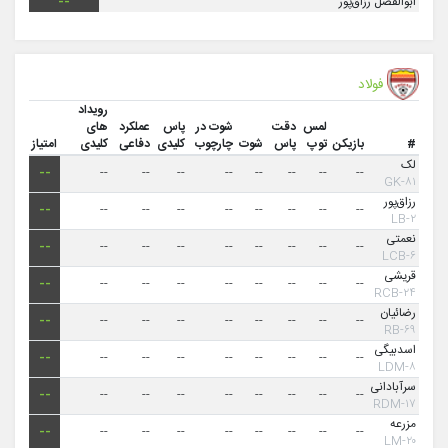
ابوالفضل رزاق‌پور
--
فولاد
رویداد
لمس
دقت
شوت در
پاس
عملکرد
های
#
بازیکن
توپ
پاس
شوت
چارچوب
کلیدی
دفاعی
کلیدی
امتیاز
لک
--
--
--
--
--
--
--
--
--
۸۱-GK
رزاق‌پور
--
--
--
--
--
--
--
--
--
۲-LB
نعمتی
--
--
--
--
--
--
--
--
--
۶-LCB
قریشی
--
--
--
--
--
--
--
--
--
۲۴-RCB
رضائیان
--
--
--
--
--
--
--
--
--
۶۹-RB
اسدبیگی
--
--
--
--
--
--
--
--
--
۸-LDM
سرآبادانی
--
--
--
--
--
--
--
--
--
۱۷-RDM
مزرعه
--
--
--
--
--
--
--
--
--
۲۰-LM