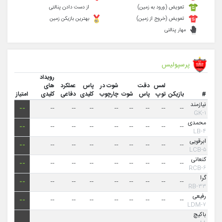
تعویض (ورود به زمین)
از دست دادن پنالتی
تعویض (خروج از زمین)
بهترین بازیکن زمین
مهار پنالتی
پرسپولیس
رویداد
لمس
دقت
شوت در
پاس
عملکرد
های
#
بازیکن
توپ
پاس
شوت
چارچوب
کلیدی
دفاعی
کلیدی
امتیاز
نیازمند
--
--
--
--
--
--
--
--
--
۱-GK
محمدی
--
--
--
--
--
--
--
--
--
۴-LB
ابرقویی
--
--
--
--
--
--
--
--
--
۵-LCB
کنعانی‌
--
--
--
--
--
--
--
--
--
۶-RCB
گرا
--
--
--
--
--
--
--
--
--
۳۳-RB
رفیعی
--
--
--
--
--
--
--
--
--
۷-LDM
باکیچ