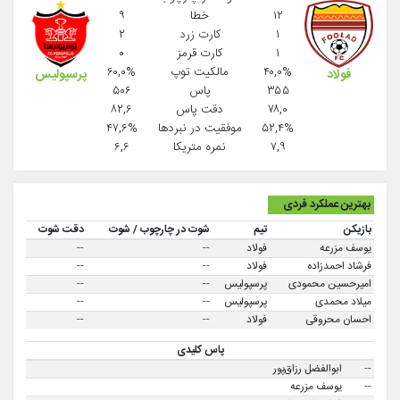
۱۲
خطا
۹
۱
کارت زرد
۲
۱
کارت قرمز
۰
۴۰,۰%
مالکیت توپ
۶۰,۰%
پرسپولیس
فولاد
۳۵۵
پاس
۵۰۶
۷۸,۰
دقت پاس
۸۲,۶
۵۲,۴%
موفقيت در نبردها
۴۷,۶%
۷,۹
نمره متریکا
۶,۶
بهترین عملکرد فردی
بازیکن
تیم
شوت در چارچوب / شوت
دقت شوت
یوسف مزرعه
فولاد
--
--
فرشاد احمدزاده
فولاد
--
--
امیرحسین محمودی
پرسپولیس
--
--
میلاد محمدی
پرسپولیس
--
--
احسان محروقی
فولاد
--
--
پاس کلیدی
--
ابوالفضل رزاق‌پور
--
یوسف مزرعه