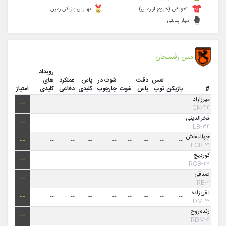
تعویض (خروج از زمین)
بهترین بازیکن زمین
مهار پنالتی
مس رفسنجان
رویداد
لمس
دقت
شوت در
پاس
عملکرد
های
#
بازیکن
توپ
پاس
شوت
چارچوب
کلیدی
دفاعی
کلیدی
امتیاز
میرزازاد
--
--
--
--
--
--
--
--
--
۴۴-GK
فخرالدینی
--
--
--
--
--
--
--
--
--
۳۴-LB
جهانبخش
--
--
--
--
--
--
--
--
--
۲۱-LCB
کوردیچ
--
--
--
--
--
--
--
--
--
۲۷-RCB
صدقی
--
--
--
--
--
--
--
--
--
۲-RB
نقی‌زاده
--
--
--
--
--
--
--
--
--
۲۰-LDM
زنده‌روح
--
--
--
--
--
--
--
--
--
۶-RDM