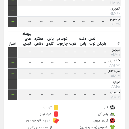
--
--
--
--
--
--
--
--
--
۱۸-LM
کهریزی
--
--
--
--
--
--
--
--
--
۸۰-RM
جعفری
--
--
--
--
--
--
--
--
--
۷۸-ST
رویداد
لمس
دقت
شوت در
پاس
عملکرد
های
#
بازیکن
توپ
پاس
شوت
چارچوب
کلیدی
دفاعی
کلیدی
امتیاز
مرزبان
--
--
--
--
--
--
--
--
--
۱۱-AM
خدایاری
--
--
--
--
--
--
--
--
--
۵۷-AM
سوختانلو
--
--
--
--
--
--
--
--
--
۳-AM
نوری
--
--
--
--
--
--
--
--
--
۵-AM
حسینی
--
--
--
--
--
--
--
--
--
۷-AM
گل
کارت زرد
پاس گل
کارت قرمز
اخراج با کارت زرد دوم
گل به خودی
تعویض (ورود به زمین)
از دست دادن پنالتی