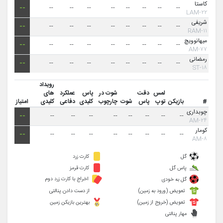
کاستا
--
--
--
--
--
--
--
--
--
۲۲-LAM
شریفی
--
--
--
--
--
--
--
--
--
۱۱-RAM
میهانوویچ
--
--
--
--
--
--
--
--
--
۷۷-AM
رمضانی
--
--
--
--
--
--
--
--
--
۱۸-ST
رویداد
لمس
دقت
شوت در
پاس
عملکرد
های
#
بازیکن
توپ
پاس
شوت
چارچوب
کلیدی
دفاعی
کلیدی
امتیاز
چوبداری
--
--
--
--
--
--
--
--
--
۲۴-AM
کومار
--
--
--
--
--
--
--
--
--
۸-AM
گل
کارت زرد
پاس گل
کارت قرمز
اخراج با کارت زرد دوم
گل به خودی
تعویض (ورود به زمین)
از دست دادن پنالتی
تعویض (خروج از زمین)
بهترین بازیکن زمین
مهار پنالتی