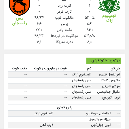
۱
کارت زرد
۰
۰
کارت قرمز
۰
آلومینیوم
۵۳,۱%
مالکیت توپ
۴۶,۹%
مس
اراک
رفسنجان
۵۶۱
پاس
۴۱۶
۸۴,۱
دقت پاس
۷۷,۲
۵۳,۸%
موفقيت در نبردها
۴۶,۲%
۸,۰
نمره متریکا
۶,۱
بهترین عملکرد فردی
بازیکن
تیم
شوت در چارچوب / شوت
دقت شوت
ابوالفضل قنبری
آلومینیوم اراک
--
--
ماتیوس کاستا
مس رفسنجان
--
--
مهدی شریفی
مس رفسنجان
--
--
دانیال جهانبخش
مس رفسنجان
--
--
نومن کوردیچ
مس رفسنجان
--
--
پاس کلیدی
--
ابوالفضل سوختانلو
آلومینیوم اراک
--
میرزاد میهانوویچ
--
امین جهان‌کهن
ذوب آهن