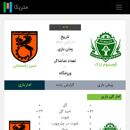
۰-۰
تاريخ
۰۲ آبان ۱۴۰۴
زمان بازی
۱۷:۰۰
تعداد تماشاگر
آلومینیوم اراک
مس رفسنجان
۰
ورزشگاه
پیش بازی
گزارش زنده
آمار بازی
آمار کلی بازی
۰
گل
۰
۰.۴۱
امید گل
۰.۲۲
۷
شوت
۶
۰
شوت در چارچوب
۰
۸
خطا
۶