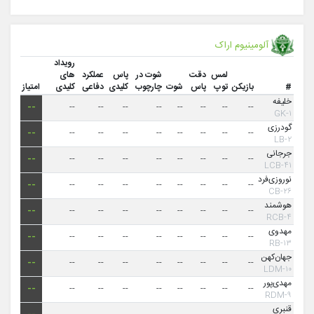
آلومینیوم اراک
رویداد
لمس
دقت
شوت در
پاس
عملکرد
های
#
بازیکن
توپ
پاس
شوت
چارچوب
کلیدی
دفاعی
کلیدی
امتیاز
خلیفه
--
--
--
--
--
--
--
--
--
۱-GK
گودرزی
--
--
--
--
--
--
--
--
--
۲-LB
جرجانی
--
--
--
--
--
--
--
--
--
۴۱-LCB
نوروزی‌فرد
--
--
--
--
--
--
--
--
--
۲۶-CB
هوشمند
--
--
--
--
--
--
--
--
--
۴-RCB
مهدوی
--
--
--
--
--
--
--
--
--
۱۳-RB
جهان‌کهن
--
--
--
--
--
--
--
--
--
۱۰-LDM
مهدی‌پور
--
--
--
--
--
--
--
--
--
۹-RDM
قنبری