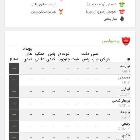
تعویض (ورود به زمین)
از دست دادن پنالتی
تعویض (خروج از زمین)
بهترین بازیکن زمین
مهار پنالتی
پرسپولیس
رویداد
لمس
دقت
شوت در
پاس
عملکرد
های
#
بازیکن
توپ
پاس
شوت
چارچوب
کلیدی
دفاعی
کلیدی
امتیاز
نیازمند
--
--
--
--
--
--
--
--
--
۱-GK
محمدی
--
--
--
--
--
--
--
--
--
۴-LB
ابرقویی
--
--
--
--
--
--
--
--
--
۵-LCB
پورعلی‌گنجی
--
--
--
--
--
--
--
--
--
۸-RCB
براجعه
--
--
--
--
--
--
--
--
--
۳-RB
رفیعی
--
--
--
--
--
--
--
--
--
۷-RDM
باکیچ
--
--
--
--
--
--
--
--
--