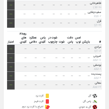
طاهرخانی
--
--
--
--
--
--
--
--
--
۷۰-LW
سفیدچقایی
--
--
--
--
--
--
--
--
--
۲-RW
قزل
--
--
--
--
--
--
--
--
--
۹۹-ST
رویداد
لمس
دقت
شوت در
پاس
عملکرد
های
#
بازیکن
توپ
پاس
شوت
چارچوب
کلیدی
دفاعی
کلیدی
امتیاز
مرادی
--
--
--
--
--
--
--
--
--
۱۶-ST
ضرونی
--
--
--
--
--
--
--
--
--
۱۷-AM
یوسفی
--
--
--
--
--
--
--
--
--
۸-AM
پسندیده
--
--
--
--
--
--
--
--
--
۴-AM
معالی
--
--
--
--
--
--
--
--
--
۶۶-AM
گل
کارت زرد
پاس گل
کارت قرمز
اخراج با کارت زرد دوم
گل به خودی