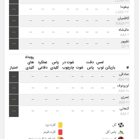
۸۸-LDM
بیفوما
--
--
--
--
--
--
--
--
--
۲۳-LAM
کاظمیان
--
--
--
--
--
--
--
--
--
۶۹-RAM
عالیشاه
--
--
--
--
--
--
--
--
--
۲-AM
علیپور
--
--
--
--
--
--
--
--
--
۹-ST
رویداد
لمس
دقت
شوت در
پاس
عملکرد
های
#
بازیکن
توپ
پاس
شوت
چارچوب
کلیدی
دفاعی
کلیدی
امتیاز
صادقی
--
--
--
--
--
--
--
--
--
۴۵-AM
اورونوف
--
--
--
--
--
--
--
--
--
۷۰-AM
عمری
--
--
--
--
--
--
--
--
--
۲۱-AM
کنعانی‌
--
--
--
--
--
--
--
--
--
۶-AM
گل
کارت زرد
پاس گل
کارت قرمز
اخراج با کارت زرد دوم