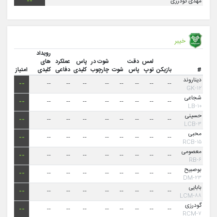
مهدی گودرزی
--
خیبر
رویداد
لمس
دقت
شوت در
پاس
عملکرد
های
#
بازیکن
توپ
پاس
شوت
چارچوب
کلیدی
دفاعی
کلیدی
امتیاز
دیناروند
--
--
--
--
--
--
--
--
--
۱۲-GK
شجاعی
--
--
--
--
--
--
--
--
--
۱۰-LB
حسینی
--
--
--
--
--
--
--
--
--
۳-LCB
محبی
--
--
--
--
--
--
--
--
--
۱۵-RCB
معصومی
--
--
--
--
--
--
--
--
--
۶-RB
بوصبیح
--
--
--
--
--
--
--
--
--
۲۳-DM
بابایی
--
--
--
--
--
--
--
--
--
۸۸-LCM
گودرزی
--
--
--
--
--
--
--
--
--
۷-RCM