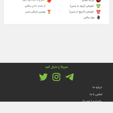
گل به خودی
تعویض (ورود به زمین)
از دست دادن پنالتی
تعویض (خروج از زمین)
بهترین بازیکن زمین
مهار پنالتی
متریکا را دنبال کنید
درباره ما
تماس با ما
واژه‌نامه (راهنما)
قوانین و مقررات