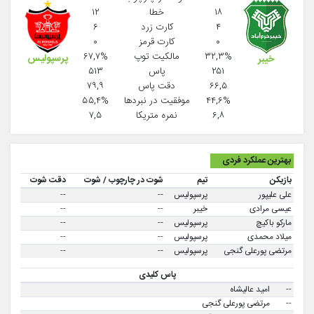
۱۸
خطا
۱۲
۴
کارت زرد
۶
۰
کارت قرمز
۰
۳۲,۳%
مالکیت توپ
۶۷,۷%
پرسپولیس
خیبر
۲۵۱
پاس
۵۱۳
۶۶,۵
دقت پاس
۷۹,۹
۴۴,۶%
موفقيت در نبردها
۵۵,۴%
۶,۸
نمره متریکا
۷,۵
بهترین عملکرد فردی
بازیکن
تیم
شوت در چارچوب / شوت
دقت شوت
علی علیپور
پرسپولیس
--
--
عیسی مرادی
خیبر
--
--
مارکو باکیچ
پرسپولیس
--
--
میلاد محمدی
پرسپولیس
--
--
مرتضی پورعلی گنجی
پرسپولیس
--
--
پاس کلیدی
--
امید عالیشاه
--
مرتضی پورعلی گنجی