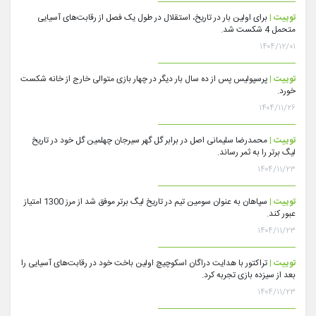
توییت |
برای اولین بار در تاریخ، استقلال در طول یک فصل از رقابت‌های آسیایی
متحمل 4 شکست شد.
۱۴۰۴/۱۲/۰۱
توییت |
پرسپولیس پس از ده سال بار دیگر در چهار بازی متوالی خارج از خانه شکست
خورد.
۱۴۰۴/۱۱/۲۶
توییت |
محمدرضا سلیمانی اصل در برابر گل گهر سیرجان چهلمین گل خود در تاریخ
لیگ برتر را به ثمر رساند.
۱۴۰۴/۱۱/۲۳
توییت |
سپاهان به عنوان سومین تیم در تاریخ لیگ برتر موفق شد از مرز 1300 امتیاز
عبور کند.
۱۴۰۴/۱۱/۲۳
توییت |
تراکتور با هدایت دراگان اسکوچیچ اولین باخت خود در رقابت‌های آسیایی را
بعد از سیزده بازی تجربه کرد.
۱۴۰۴/۱۱/۲۳