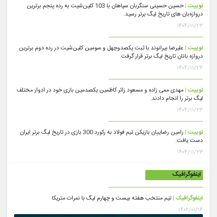
توییت |
حسین حسینی سنگربان سپاهان با 103 کلین‌شیت به رده پنجم برترین
دروازه‌بان های تاریخ لیگ برتر رسید.
۱۴۰۴/۱۱/۲۳
توییت |
علیرضا بیرانوند با ثبت یکصدوچهل و سومین کلین‌شیت در رده دوم برترین
دروازه بانان تاریخ لیگ برتر قرار گرفت.
۱۴۰۴/۱۱/۲۳
توییت |
مهدی ممی زاده و مسعود زائر کاظمین یکصدمین بازی خود در ادوار مختلف
لیگ برتر را انجام دادند.
۱۴۰۴/۱۱/۲۳
توییت |
رامین رضاییان بازیکن تیم فولاد به رکورد 300 بازی در تاریخ لیگ برتر ایران
دست یافت.
۱۴۰۴/۱۱/۲۳
اینفوگرافیک
اینفوگرافیک |
تیم منتخب هفته بیست و چهارم لیگ با نمرات متریکا
۱۴۰۲/۰۱/۱۴