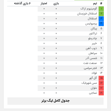
#
تیم
بازی
امتیاز
۶ بازی گذشته
۱
آلومینیوم اراک
۰
۰
۲
استقلال خوزستان
۰
۰
۳
استقلال
۰
۰
۴
پرسپولیس
۰
۰
۵
پیکان
۰
۰
۶
تراکتور
۰
۰
۷
چادرملو
۰
۰
۸
خیبر
۰
۰
۹
ذوب آهن
۰
۰
۱۰
سپاهان
۰
۰
۱۱
شمس آذر
۰
۰
۱۲
صنعت نفت
۰
۰
۱۳
فجر سپاسی
۰
۰
۱۴
فولاد
۰
۰
۱۵
گل گهر
۰
۰
۱۶
مس شهربابک
۰
۰
۱۷
ملوان
۰
۰
۱۸
نساجی
۰
۰
جدول کامل لیگ برتر