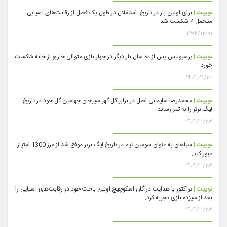
توییت |
برای اولین بار در تاریخ، استقلال در طول یک فصل از رقابت‌های آسیایی
متحمل 4 شکست شد.
۱۴۰۴/۱۲/۰۱
توییت |
پرسپولیس پس از ده سال بار دیگر در چهار بازی متوالی خارج از خانه شکست
خورد.
۱۴۰۴/۱۱/۲۶
توییت |
محمدرضا سلیمانی اصل در برابر گل گهر سیرجان چهلمین گل خود در تاریخ
لیگ برتر را به ثمر رساند.
۱۴۰۴/۱۱/۲۳
توییت |
سپاهان به عنوان سومین تیم در تاریخ لیگ برتر موفق شد از مرز 1300 امتیاز
عبور کند.
۱۴۰۴/۱۱/۲۳
توییت |
تراکتور با هدایت دراگان اسکوچیچ اولین باخت خود در رقابت‌های آسیایی را
بعد از سیزده بازی تجربه کرد.
۱۴۰۴/۱۱/۲۳