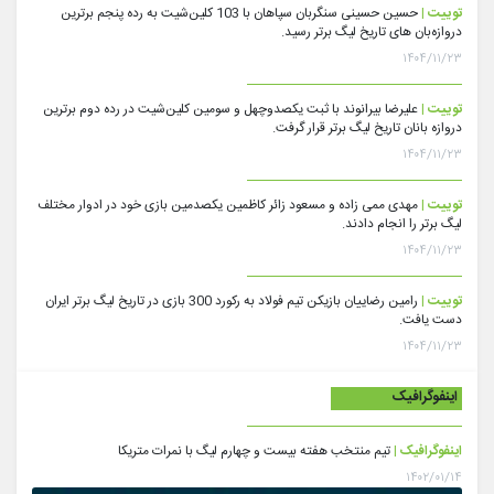
توییت |
حسین حسینی سنگربان سپاهان با 103 کلین‌شیت به رده پنجم برترین
دروازه‌بان های تاریخ لیگ برتر رسید.
۱۴۰۴/۱۱/۲۳
توییت |
علیرضا بیرانوند با ثبت یکصدوچهل و سومین کلین‌شیت در رده دوم برترین
دروازه بانان تاریخ لیگ برتر قرار گرفت.
۱۴۰۴/۱۱/۲۳
توییت |
مهدی ممی زاده و مسعود زائر کاظمین یکصدمین بازی خود در ادوار مختلف
لیگ برتر را انجام دادند.
۱۴۰۴/۱۱/۲۳
توییت |
رامین رضاییان بازیکن تیم فولاد به رکورد 300 بازی در تاریخ لیگ برتر ایران
دست یافت.
۱۴۰۴/۱۱/۲۳
اینفوگرافیک
اینفوگرافیک |
تیم منتخب هفته بیست و چهارم لیگ با نمرات متریکا
۱۴۰۲/۰۱/۱۴