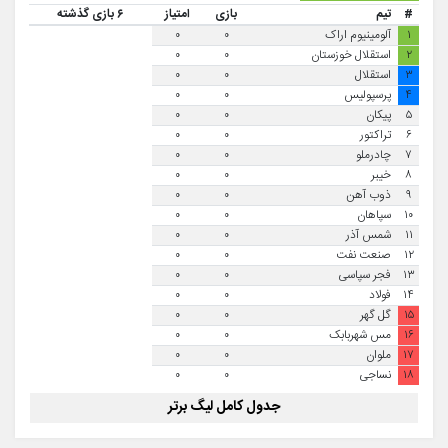
#
تیم
بازی
امتیاز
۶ بازی گذشته
۱
آلومینیوم اراک
۰
۰
۲
استقلال خوزستان
۰
۰
۳
استقلال
۰
۰
۴
پرسپولیس
۰
۰
۵
پیکان
۰
۰
۶
تراکتور
۰
۰
۷
چادرملو
۰
۰
۸
خیبر
۰
۰
۹
ذوب آهن
۰
۰
۱۰
سپاهان
۰
۰
۱۱
شمس آذر
۰
۰
۱۲
صنعت نفت
۰
۰
۱۳
فجر سپاسی
۰
۰
۱۴
فولاد
۰
۰
۱۵
گل گهر
۰
۰
۱۶
مس شهربابک
۰
۰
۱۷
ملوان
۰
۰
۱۸
نساجی
۰
۰
جدول کامل لیگ برتر