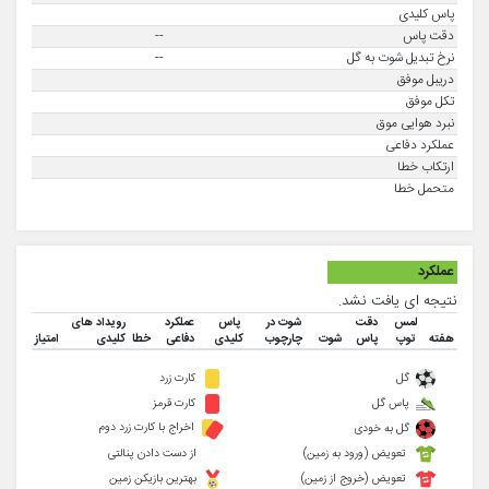
پاس کلیدی
دقت پاس
--
نرخ تبدیل شوت به گل
--
دریبل موفق
تکل موفق
نبرد هوایی موق
عملکرد دفاعی
ارتکاب خطا
متحمل خطا
عملکرد
نتیجه ای یافت نشد.
لمس
دقت
شوت در
پاس
عملکرد
رویداد های
هفته
توپ
پاس
شوت
چارچوب
کلیدی
دفاعی
خطا
کلیدی
امتیاز
گل
کارت زرد
پاس گل
کارت قرمز
اخراج با کارت زرد دوم
گل به خودی
تعویض (ورود به زمین)
از دست دادن پنالتی
تعویض (خروج از زمین)
بهترین بازیکن زمین