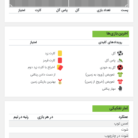
پست
تعداد بازی
گل
پاس گل
کارت
امتیاز
آخرین بازی‌ها
رویدادهای کلیدی
امتیاز
گل
کارت زرد
پاس گل
کارت قرمز
اخراج با کارت زرد دوم
گل به خودی
تعویض (ورود به زمین)
از دست دادن پنالتی
تعویض (خروج از زمین)
بهترین بازیکن زمین
مهار پنالتی
آمار تفکیکی
عملکرد
در هر بازی
رتبه در تیم
لمس توپ
شوت
شوت در چارچوب