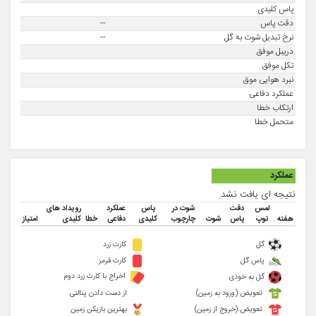
پاس کلیدی
دقت پاس
--
نرخ تبدیل شوت به گل
--
دریبل موفق
تکل موفق
نبرد هوایی موق
عملکرد دفاعی
ارتکاب خطا
متحمل خطا
عملکرد
نتیجه ای یافت نشد.
لمس
دقت
شوت در
پاس
عملکرد
رویداد های
هفته
توپ
پاس
شوت
چارچوب
کلیدی
دفاعی
خطا
کلیدی
امتیاز
گل
کارت زرد
پاس گل
کارت قرمز
اخراج با کارت زرد دوم
گل به خودی
تعویض (ورود به زمین)
از دست دادن پنالتی
تعویض (خروج از زمین)
بهترین بازیکن زمین