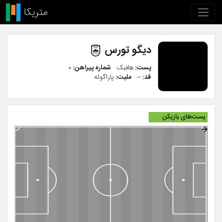
دیگو تورس
پست:
هافبک
شماره پیراهن:
۰
قد:
--
ملیت:
پاراگوئه
پست‌های بازیکن