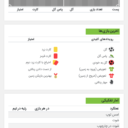
پست
تعداد بازی
گل
پاس گل
کارت
امتیاز
آخرین بازی‌ها
رویدادهای کلیدی
امتیاز
گل
کارت زرد
پاس گل
کارت قرمز
اخراج با کارت زرد دوم
گل به خودی
تعویض (ورود به زمین)
از دست دادن پنالتی
تعویض (خروج از زمین)
بهترین بازیکن زمین
مهار پنالتی
آمار تفکیکی
عملکرد
در هر بازی
رتبه در تیم
لمس توپ
شوت
شوت در چارچوب