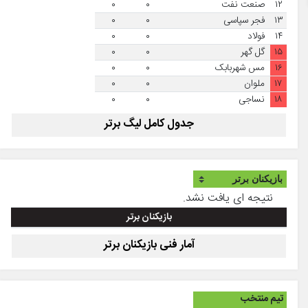
۱۲
صنعت نفت
۰
۰
۱۳
فجر سپاسی
۰
۰
۱۴
فولاد
۰
۰
۱۵
گل گهر
۰
۰
۱۶
مس شهربابک
۰
۰
۱۷
ملوان
۰
۰
۱۸
نساجی
۰
۰
جدول کامل لیگ برتر
نتیجه ای یافت نشد.
بازیکنان برتر
آمار فنی بازیکنان برتر
تیم منتخب