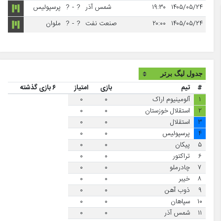
۱۴۰۵/۰۵/۲۴
۱۹:۳۰
شمس آذر
?
-
?
پرسپولیس
۱۴۰۵/۰۵/۲۴
۲۰:۰۰
صنعت نفت
?
-
?
ملوان
#
تیم
بازی
امتیاز
۶ بازی گذشته
۱
آلومینیوم اراک
۰
۰
۲
استقلال خوزستان
۰
۰
۳
استقلال
۰
۰
۴
پرسپولیس
۰
۰
۵
پیکان
۰
۰
۶
تراکتور
۰
۰
۷
چادرملو
۰
۰
۸
خیبر
۰
۰
۹
ذوب آهن
۰
۰
۱۰
سپاهان
۰
۰
۱۱
شمس آذر
۰
۰