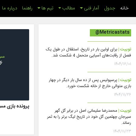
(اینجا)
خانه
جدول
آمار فنی
مطالب
تیم ها
راهنما
درباره ما
@Metricastats
توییت |
برای اولین بار در تاریخ، استقلال در طول یک
فصل از رقابت‌های آسیایی متحمل 4 شکست شد.
۱۴۰۴/۱۲/۰۱
توییت |
پرسپولیس پس از ده سال بار دیگر در چهار
بازی متوالی خارج از خانه شکست خورد.
۱۴۰۴/۱۱/۲۶
پرونده بازی مس رفسنج
توییت |
محمدرضا سلیمانی اصل در برابر گل گهر
سیرجان چهلمین گل خود در تاریخ لیگ برتر را به ثمر
رساند.
۱۴۰۴/۱۱/۲۳