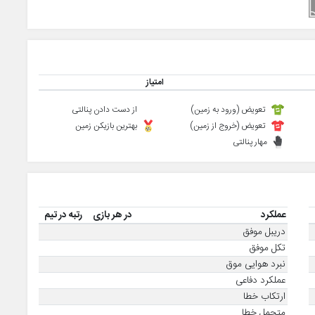
امتیاز
تعویض (ورود به زمین)
از دست دادن پنالتی
تعویض (خروج از زمین)
بهترین بازیکن زمین
مهار پنالتی
عملکرد
در هر بازی
رتبه در تیم
دریبل موفق
تکل موفق
نبرد هوایی موق
عملکرد دفاعی
ارتکاب خطا
متحمل خطا