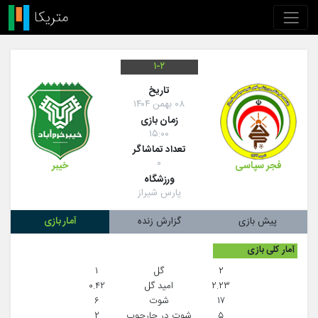
۱-۲
تاريخ
۰۸ بهمن ۱۴۰۴
زمان بازی
۱۵:۰۰
تعداد تماشاگر
۰
فجر سپاسی
خیبر
ورزشگاه
پارس شیراز
پیش بازی
گزارش زنده
آمار بازی
آمار کلی بازی
۲
گل
۱
۲.۲۳
امید گل
۰.۴۲
۱۷
شوت
۶
۵
شوت در چارچوب
۲