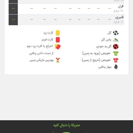
۱۵-AM
قزل
--
--
--
--
--
--
--
--
--
۹۹-AM
قنبری
--
--
--
--
--
--
--
--
--
۱۹-AM
گل
کارت زرد
پاس گل
کارت قرمز
اخراج با کارت زرد دوم
گل به خودی
تعویض (ورود به زمین)
از دست دادن پنالتی
تعویض (خروج از زمین)
بهترین بازیکن زمین
مهار پنالتی
متریکا را دنبال کنید