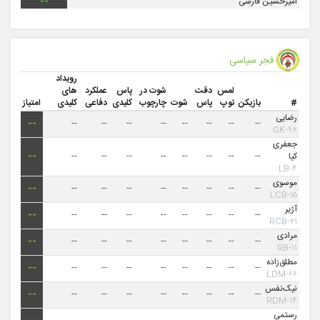
امیرحسین فارسی
--
فجر سپاسی
رویداد
لمس
دقت
شوت در
پاس
عملکرد
های
#
بازیکن
توپ
پاس
شوت
چارچوب
کلیدی
دفاعی
کلیدی
امتیاز
رضایی
--
--
--
--
--
--
--
--
--
۹۸-GK
جعفری
کیا
--
--
--
--
--
--
--
--
--
۴-LB
موسوی
--
--
--
--
--
--
--
--
--
۱۵-LCB
آژیر
--
--
--
--
--
--
--
--
--
۲۱-RCB
مرادی
--
--
--
--
--
--
--
--
--
۱۱-RB
مطلق‌زاده
--
--
--
--
--
--
--
--
--
۶۶-LDM
نیک‌نفس
--
--
--
--
--
--
--
--
--
۱۴-RDM
رستمی