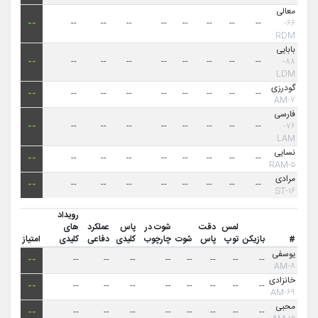
معالی
--
--
--
--
--
--
--
--
--
۶۶-
RDM
بابایی
--
--
--
--
--
--
--
--
--
۸۸-
LDM
گودرزی
--
--
--
--
--
--
--
--
--
۷-AM
فارسی
--
--
--
--
--
--
--
--
--
۷۶-
LAM
نسایی
--
--
--
--
--
--
--
--
--
۵-RAM
مرادی
--
--
--
--
--
--
--
--
--
۱۶-ST
رویداد
لمس
دقت
شوت در
پاس
عملکرد
های
#
بازیکن
توپ
پاس
شوت
چارچوب
کلیدی
دفاعی
کلیدی
امتیاز
یوسفی
--
--
--
--
--
--
--
--
--
۸-AM
خانزادی
--
--
--
--
--
--
--
--
--
۶۹-AM
محبی
--
--
--
--
--
--
--
--
--