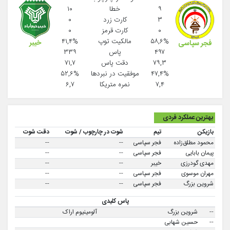
۹
خطا
۱۰
۳
کارت زرد
۰
۰
کارت قرمز
۰
۵۸,۶%
مالکیت توپ
۴۱,۴%
خیبر
فجر سپاسی
۴۹۷
پاس
۳۳۹
۷۹,۳
دقت پاس
۷۱,۷
۴۷,۴%
موفقيت در نبردها
۵۲,۶%
۷,۴
نمره متریکا
۶,۷
بهترین عملکرد فردی
بازیکن
تیم
شوت در چارچوب / شوت
دقت شوت
محمود مطلق‌زاده
فجر سپاسی
--
--
پیمان بابایی
فجر سپاسی
--
--
مهدی گودرزی
خیبر
--
--
مهران موسوی
فجر سپاسی
--
--
شروین بزرگ
فجر سپاسی
--
--
پاس کلیدی
--
شروین بزرگ
آلومینیوم اراک
--
حسین شهابی