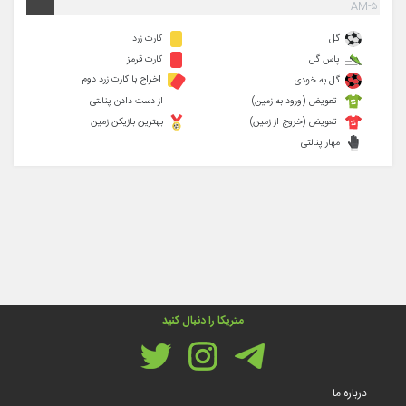
۵-AM
گل
کارت زرد
پاس گل
کارت قرمز
اخراج با کارت زرد دوم
گل به خودی
تعویض (ورود به زمین)
از دست دادن پنالتی
تعویض (خروج از زمین)
بهترین بازیکن زمین
مهار پنالتی
متریکا را دنبال کنید
درباره ما