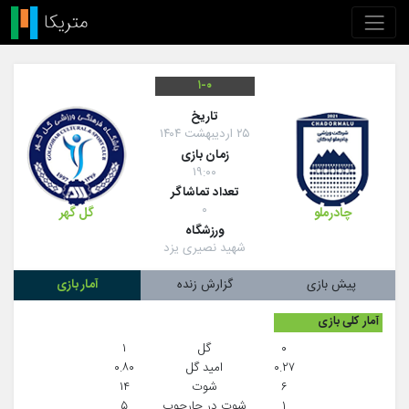
۱-۰
تاريخ
۲۵ اردیبهشت ۱۴۰۴
زمان بازی
۱۹:۰۰
تعداد تماشاگر
۰
چادرملو
گل گهر
ورزشگاه
شهید نصیری یزد
پیش بازی
گزارش زنده
آمار بازی
آمار کلی بازی
۰
گل
۱
۰.۲۷
امید گل
۰.۸۰
۶
شوت
۱۴
۱
شوت در چارچوب
۵