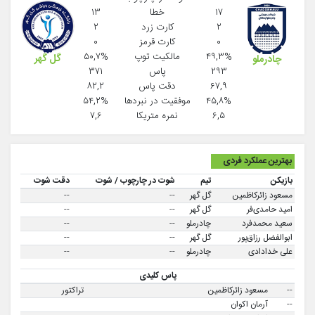
۱۷
خطا
۱۳
۲
کارت زرد
۲
۰
کارت قرمز
۰
۴۹,۳%
مالکیت توپ
۵۰,۷%
گل گهر
چادرملو
۲۹۳
پاس
۳۷۱
۶۷,۹
دقت پاس
۸۲,۲
۴۵,۸%
موفقيت در نبردها
۵۴,۲%
۶,۵
نمره متریکا
۷,۶
بهترین عملکرد فردی
بازیکن
تیم
شوت در چارچوب / شوت
دقت شوت
مسعود زائرکاظمین
گل گهر
--
--
امید حامدی‌فر
گل گهر
--
--
سعید محمدفرد
چادرملو
--
--
ابوالفضل رزاق‌پور
گل گهر
--
--
علی خدادادی
چادرملو
--
--
پاس کلیدی
--
مسعود زائرکاظمین
تراکتور
--
آرمان اکوان