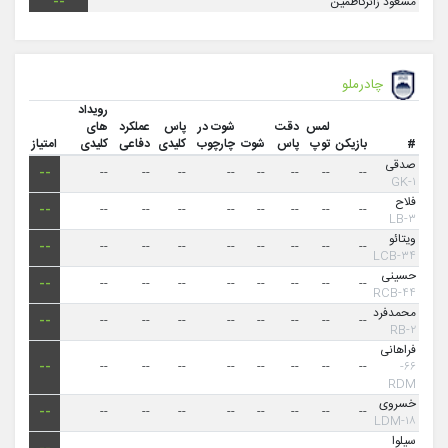
مسعود زائرکاظمین
--
چادرملو
رویداد
لمس
دقت
شوت در
پاس
عملکرد
های
#
بازیکن
توپ
پاس
شوت
چارچوب
کلیدی
دفاعی
کلیدی
امتیاز
صدقی
--
--
--
--
--
--
--
--
--
۱-GK
فلاح
--
--
--
--
--
--
--
--
--
۳-LB
ویتائو
--
--
--
--
--
--
--
--
--
۳۴-LCB
حسینی
--
--
--
--
--
--
--
--
--
۴۴-RCB
محمدفرد
--
--
--
--
--
--
--
--
--
۲-RB
فراهانی
--
--
--
--
--
--
--
--
--
۶۶-
RDM
خسروی
--
--
--
--
--
--
--
--
--
۱۸-LDM
سیلوا