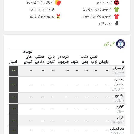
اخراج با کارت زرد دوم
گل به خودی
تعویض (ورود به زمین)
از دست دادن پنالتی
تعویض (خروج از زمین)
بهترین بازیکن زمین
مهار پنالتی
گل گهر
رویداد
لمس
دقت
شوت در
پاس
عملکرد
های
#
بازیکن
توپ
پاس
شوت
چارچوب
کلیدی
دفاعی
کلیدی
امتیاز
گروسیان
--
--
--
--
--
--
--
--
--
۷۳-GK
جعفری
صیقلانی
--
--
--
--
--
--
--
--
--
۱۴-LWB
رزاق‌پور
--
--
--
--
--
--
--
--
--
۲-LCB
گلزاری
--
--
--
--
--
--
--
--
--
۶-CB
اکوان
--
--
--
--
--
--
--
--
--
۷۴-RCB
فخرالدینی
--
--
--
--
--
--
--
--
--
۳۴-RWB