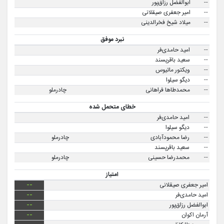
--
ابوالفضل رزاق‌پور
--
امیر جعفری صیقلانی
--
میلاد شیخ فخرالدینی
نبرد موفق
--
امید حامدی‌فر
--
سعید باقرپسند
--
ویکتور ماتیوس
--
دیگو سیلوا
--
محمدطاها فراهانی
چادرملو
خطای متحمل شده
--
امید حامدی‌فر
--
دیگو سیلوا
--
رضا محمود‌آبادی
چادرملو
--
سعید باقرپسند
--
محمدرضا حسینی
چادرملو
امتیاز
امیر جعفری صیقلانی
--
امید حامدی‌فر
--
ابوالفضل رزاق‌پور
--
آرمان اکوان
--