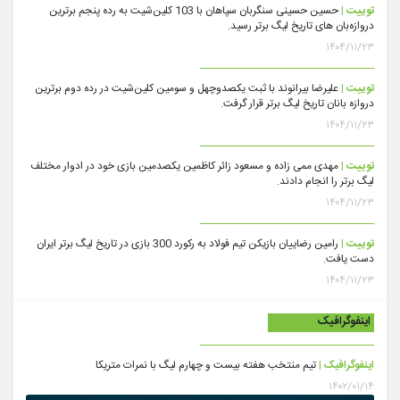
توییت |
حسین حسینی سنگربان سپاهان با 103 کلین‌شیت به رده پنجم برترین
دروازه‌بان های تاریخ لیگ برتر رسید.
۱۴۰۴/۱۱/۲۳
توییت |
علیرضا بیرانوند با ثبت یکصدوچهل و سومین کلین‌شیت در رده دوم برترین
دروازه بانان تاریخ لیگ برتر قرار گرفت.
۱۴۰۴/۱۱/۲۳
توییت |
مهدی ممی زاده و مسعود زائر کاظمین یکصدمین بازی خود در ادوار مختلف
لیگ برتر را انجام دادند.
۱۴۰۴/۱۱/۲۳
توییت |
رامین رضاییان بازیکن تیم فولاد به رکورد 300 بازی در تاریخ لیگ برتر ایران
دست یافت.
۱۴۰۴/۱۱/۲۳
اینفوگرافیک
اینفوگرافیک |
تیم منتخب هفته بیست و چهارم لیگ با نمرات متریکا
۱۴۰۲/۰۱/۱۴