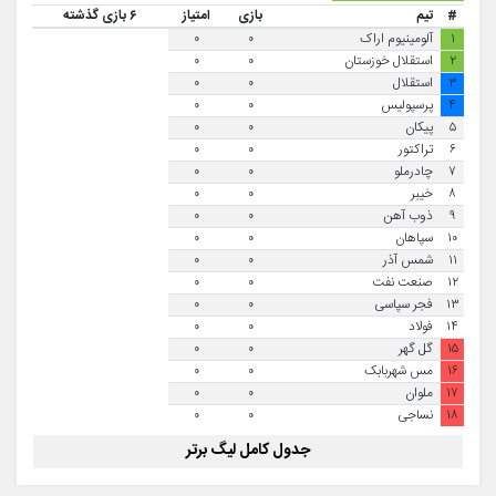
#
تیم
بازی
امتیاز
۶ بازی گذشته
۱
آلومینیوم اراک
۰
۰
۲
استقلال خوزستان
۰
۰
۳
استقلال
۰
۰
۴
پرسپولیس
۰
۰
۵
پیکان
۰
۰
۶
تراکتور
۰
۰
۷
چادرملو
۰
۰
۸
خیبر
۰
۰
۹
ذوب آهن
۰
۰
۱۰
سپاهان
۰
۰
۱۱
شمس آذر
۰
۰
۱۲
صنعت نفت
۰
۰
۱۳
فجر سپاسی
۰
۰
۱۴
فولاد
۰
۰
۱۵
گل گهر
۰
۰
۱۶
مس شهربابک
۰
۰
۱۷
ملوان
۰
۰
۱۸
نساجی
۰
۰
جدول کامل لیگ برتر