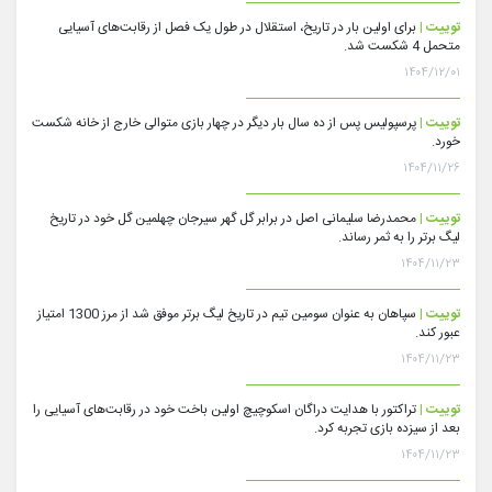
توییت |
برای اولین بار در تاریخ، استقلال در طول یک فصل از رقابت‌های آسیایی
متحمل 4 شکست شد.
۱۴۰۴/۱۲/۰۱
توییت |
پرسپولیس پس از ده سال بار دیگر در چهار بازی متوالی خارج از خانه شکست
خورد.
۱۴۰۴/۱۱/۲۶
توییت |
محمدرضا سلیمانی اصل در برابر گل گهر سیرجان چهلمین گل خود در تاریخ
لیگ برتر را به ثمر رساند.
۱۴۰۴/۱۱/۲۳
توییت |
سپاهان به عنوان سومین تیم در تاریخ لیگ برتر موفق شد از مرز 1300 امتیاز
عبور کند.
۱۴۰۴/۱۱/۲۳
توییت |
تراکتور با هدایت دراگان اسکوچیچ اولین باخت خود در رقابت‌های آسیایی را
بعد از سیزده بازی تجربه کرد.
۱۴۰۴/۱۱/۲۳