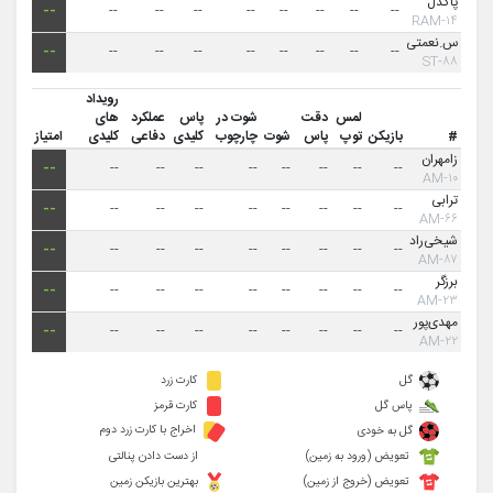
پاکدل
--
--
--
--
--
--
--
--
--
۱۴-RAM
س.نعمتی
--
--
--
--
--
--
--
--
--
۸۸-ST
رویداد
لمس
دقت
شوت در
پاس
عملکرد
های
#
بازیکن
توپ
پاس
شوت
چارچوب
کلیدی
دفاعی
کلیدی
امتیاز
زامهران
--
--
--
--
--
--
--
--
--
۱۰-AM
ترابی
--
--
--
--
--
--
--
--
--
۶۶-AM
شیخی‌راد
--
--
--
--
--
--
--
--
--
۸۷-AM
برزگر
--
--
--
--
--
--
--
--
--
۲۳-AM
مهدی‌پور
--
--
--
--
--
--
--
--
--
۲۲-AM
گل
کارت زرد
پاس گل
کارت قرمز
اخراج با کارت زرد دوم
گل به خودی
تعویض (ورود به زمین)
از دست دادن پنالتی
تعویض (خروج از زمین)
بهترین بازیکن زمین