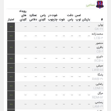
نساجی
رویداد
لمس
دقت
شوت در
پاس
عملکرد
های
#
بازیکن
توپ
پاس
شوت
چارچوب
کلیدی
دفاعی
کلیدی
امتیاز
پولی
--
--
--
--
--
--
--
--
--
۲۷-GK
محمدزاده
--
--
--
--
--
--
--
--
--
۳-LCB
منصور
باقری
--
--
--
--
--
--
--
--
--
۶-CB
دلیری
--
--
--
--
--
--
--
--
--
۵-RCB
سیفی
--
--
--
--
--
--
--
--
--
۵۵-LWB
یامگا
--
--
--
--
--
--
--
--
--
۳۰-RWB
رضایی
--
--
--
--
--
--
--
--
--
۱۱-LDM
مرکل
--
--
--
--
--
--
--
--
--
۵۲-RDM
رستمی
--
--
--
--
--
--
--
--
--
۲۹-LAM