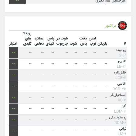
امیرحسین سام دلیری
--
تراکتور
رویداد
لمس
دقت
شوت در
پاس
عملکرد
های
#
بازیکن
توپ
پاس
شوت
چارچوب
کلیدی
دفاعی
کلیدی
امتیاز
بیرانوند
--
--
--
--
--
--
--
--
--
۱-GK
نادری
--
--
--
--
--
--
--
--
--
۲۲-LB
خلیل‌زاده
--
--
--
--
--
--
--
--
--
۳-LCB
آقاسی
--
--
--
--
--
--
--
--
--
۳۳-RCB
اسماعیلی‌فر
--
--
--
--
--
--
--
--
--
۱۱-RB
آلوز
--
--
--
--
--
--
--
--
--
۱۰-LDM
پوستونسکی
--
--
--
--
--
--
--
--
--
۸-RDM
ترابی
--
--
--
--
--
--
--
--
--
۹-LM