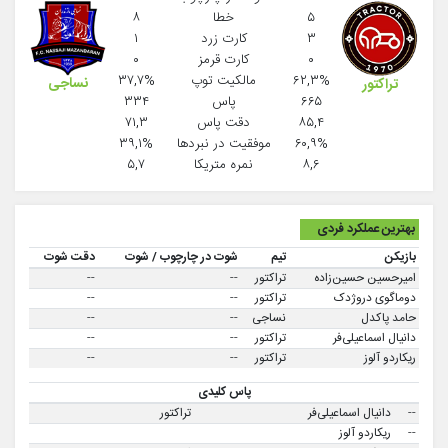
۵
خطا
۸
۳
کارت زرد
۱
۰
کارت قرمز
۰
۶۲,۳%
مالکیت توپ
۳۷,۷%
نساجی
تراکتور
۶۶۵
پاس
۳۳۴
۸۵,۴
دقت پاس
۷۱,۳
۶۰,۹%
موفقيت در نبردها
۳۹,۱%
۸,۶
نمره متریکا
۵,۷
بهترین عملکرد فردی
بازیکن
تیم
شوت در چارچوب / شوت
دقت شوت
امیرحسین حسین‌زاده
تراکتور
--
--
دوماگوی دروژدک
تراکتور
--
--
حامد پاکدل
نساجی
--
--
دانیال اسماعیلی‌فر
تراکتور
--
--
ریکاردو آلوز
تراکتور
--
--
پاس کلیدی
--
دانیال اسماعیلی‌فر
تراکتور
--
ریکاردو آلوز