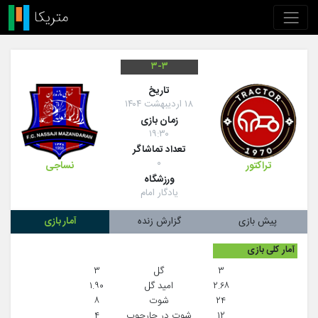
۳-۳
تاريخ
۱۸ اردیبهشت ۱۴۰۴
زمان بازی
۱۹:۳۰
تعداد تماشاگر
۰
تراکتور
نساجی
ورزشگاه
یادگار امام
پیش بازی
گزارش زنده
آمار بازی
آمار کلی بازی
۳
گل
۳
۲.۶۸
امید گل
۱.۹۰
۲۴
شوت
۸
۱۲
شوت در چارچوب
۴