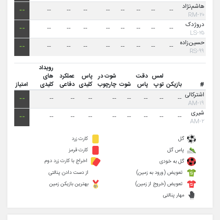
هاشم‌نژاد
--
--
--
--
--
--
--
--
--
۲۰-RM
دروژدک
--
--
--
--
--
--
--
--
--
۲۵-LS
حسین‌زاده
--
--
--
--
--
--
--
--
--
۹۹-RS
رویداد
لمس
دقت
شوت در
پاس
عملکرد
های
#
بازیکن
توپ
پاس
شوت
چارچوب
کلیدی
دفاعی
کلیدی
امتیاز
اشترکالی
--
--
--
--
--
--
--
--
--
۱۹-AM
شیری
--
--
--
--
--
--
--
--
--
۲-AM
گل
کارت زرد
پاس گل
کارت قرمز
اخراج با کارت زرد دوم
گل به خودی
تعویض (ورود به زمین)
از دست دادن پنالتی
تعویض (خروج از زمین)
بهترین بازیکن زمین
مهار پنالتی