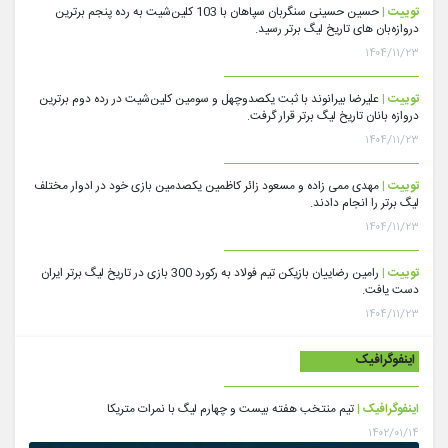
توییت |
حسین حسینی سنگربان سپاهان با 103 کلین‌شیت به رده پنجم برترین
دروازه‌بان های تاریخ لیگ برتر رسید.
۱۴۰۴/۱۱/۲۳
توییت |
علیرضا بیرانوند با ثبت یکصدوچهل و سومین کلین‌شیت در رده دوم برترین
دروازه بانان تاریخ لیگ برتر قرار گرفت.
۱۴۰۴/۱۱/۲۳
توییت |
مهدی ممی زاده و مسعود زائر کاظمین یکصدمین بازی خود در ادوار مختلف
لیگ برتر را انجام دادند.
۱۴۰۴/۱۱/۲۳
توییت |
رامین رضاییان بازیکن تیم فولاد به رکورد 300 بازی در تاریخ لیگ برتر ایران
دست یافت.
۱۴۰۴/۱۱/۲۳
اینفوگرافیک
اینفوگرافیک |
تیم منتخب هفته بیست و چهارم لیگ با نمرات متریکا
۱۴۰۲/۰۱/۱۴