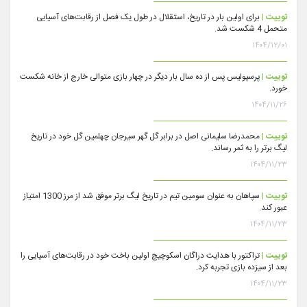
توییت |
برای اولین بار در تاریخ، استقلال در طول یک فصل از رقابت‌های آسیایی
متحمل 4 شکست شد.
۱۴۰۴/۱۲/۰۱
توییت |
پرسپولیس پس از ده سال بار دیگر در چهار بازی متوالی خارج از خانه شکست
خورد.
۱۴۰۴/۱۱/۲۶
توییت |
محمدرضا سلیمانی اصل در برابر گل گهر سیرجان چهلمین گل خود در تاریخ
لیگ برتر را به ثمر رساند.
۱۴۰۴/۱۱/۲۳
توییت |
سپاهان به عنوان سومین تیم در تاریخ لیگ برتر موفق شد از مرز 1300 امتیاز
عبور کند.
۱۴۰۴/۱۱/۲۳
توییت |
تراکتور با هدایت دراگان اسکوچیچ اولین باخت خود در رقابت‌های آسیایی را
بعد از سیزده بازی تجربه کرد.
۱۴۰۴/۱۱/۲۳