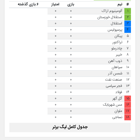
#
تیم
بازی
امتیاز
۶ بازی گذشته
۱
آلومینیوم اراک
۰
۰
۲
استقلال خوزستان
۰
۰
۳
استقلال
۰
۰
۴
پرسپولیس
۰
۰
۵
پیکان
۰
۰
۶
تراکتور
۰
۰
۷
چادرملو
۰
۰
۸
خیبر
۰
۰
۹
ذوب آهن
۰
۰
۱۰
سپاهان
۰
۰
۱۱
شمس آذر
۰
۰
۱۲
صنعت نفت
۰
۰
۱۳
فجر سپاسی
۰
۰
۱۴
فولاد
۰
۰
۱۵
گل گهر
۰
۰
۱۶
مس شهربابک
۰
۰
۱۷
ملوان
۰
۰
۱۸
نساجی
۰
۰
جدول کامل لیگ برتر