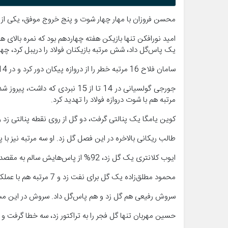
محسن فروزان با مهار چهار شوت و پنج خروج موفق، یکی از سه
امید نورافکن تنها بازیکن هفته چهاردهم بود که نمره بالای 
یک پاس‌گل داد، شش مرتبه بازیکنان فولاد را دریبل کرد، چهار مرتبه با ش
سامان فلاح 16 مرتبه خطر را از دروازه پیکان دور کرد و در 14 نبرد یک مقابل یک پیروز شد.
جورجی گولسیانی در 14 تا از 15 
مرتبه هم با شوت دروازه فولاد را تهدید کرد.
کوین یامگا یک پنالتی گرفت، دو گل از روی نقطه پنالتی زد
طالب ریکانی بالاخره در این فصل گل زد. او سه مرتبه نیز ب
ایوب کلانتری یک گل زد، 92% از پاس‌هایش سالم به مقصد رسید و پنج بازپس‌گیری توپ داشت.
محمود مطلق‌زاده یک گل برای نفت زد و 7 مرتبه هم با عملکردهای دفاعی جلوی باز شدن دروازه تیمش را گرفت.
سروش رفیعی هم گل زد و هم پاس‌گل داد. سروش در این م
حسین مهربان تنها گل فجر را به تراکتور زد، سه خطا گرفت و 