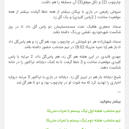
چارچوب (2) و تکل موفق(3) آن مسابقه را هم داشت.
سروش رفیعی در بازی با پیکان بیشتر از همه خطا گرفت، بیشتر از همه
موقعیت ساخت ( 2پاس کلیدی) و یک گل زد.
سجاد جعفری هافبک نفت مسجدسلیمان دو پاس گل داد تا در روز
شکست شهرخودرو، نقشی پررنگ داشته باشد.
سجاد شهباززاده هر دو شوتش در چارچوب بود، هم گل زد و هم پاس‌گل داد
تا باز هم (با نمره متریکا 8.02) در تیم منتخب حضور داشته باشد.
مهدی قایدی در این هفته هم گل زد، هم پاس‌گل داد، 2 مرتبه با پاس
کلیدی موقعیت ساخت و 3 خطا گرفت تا به کمک دیاباته، تراکتور را در خانه
شکست دهند.
شیخ دیاباته باز هم در تبریز گل زد. دیاباته در بازی با تراکتور 5 مرتبه دروازه
اخباری را تهدید کرد که سه شوت او در چارچوب بود و دو تا هم گل شد.
---
بیشتر بخوانید:
تیم منتخب هفته اول لیگ بیستم
با نمرات متریکا
تیم منتخب هفته دوم لیگ بیستم
با نمرات متریکا