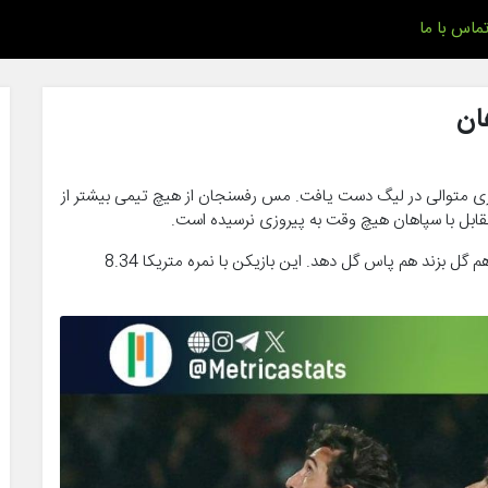
ماس با ما
روزی متوالی در لیگ دست یافت. مس رفسنجان از هیچ تیمی بیشتر از
احسان حاج صفی پس از 6 فصل موفق شد که در یک بازی هم گل بزند هم پاس گل دهد. این بازیکن با نمره متریکا 8.34