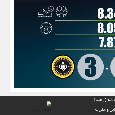
‌نامه (راهنما)
نین و مقررات